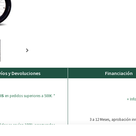
íos y Devoluciones
Financiación
IS
en pedidos superiores a 500€. *
+ Inf
3 a 12 Meses, aprobación i
didos se envían 100% assegurados.