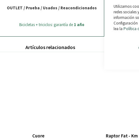
Utilizamos cook
OUTLET / Prueba / Usados / Reacondicionados
redes sociales 
información sob
Devu
Configuración 
Bicicletas + triciclos: garantía de
1 año
lea la
Política 
Artículos relacionados
Cuore
Raptor Fat - Km 