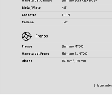
Maneta del Cambio
Shimano Sora ASLR300 9V
Biela / Plato
48T
Cassette
11-32T
Cadena
KMC
Frenos
Frenos
Shimano MT200
Maneta del Freno
Shimano BL-MT200
Discos
160 mm \ 160 mm
El fabricante