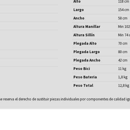
Alto
118 cm
Largo
154 cm
Ancho
58 cm
Altura Manillar
Min 102
Altura Sillín
Min 74 
Plegada Alto
70 cm
Plegada Largo
80 cm
Plegada Ancho
42 cm
Peso Bici
11 kg
Peso Bateria
1,8 kg
Peso Total
12,8 kg
 se reserva el derecho de sustituir piezas individuales por componentes de calidad igu