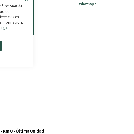
fo
WhatsApp
Close
r funciones de
Cookie
mbio de
Bar
ferencias en
s información,
ses tus
oogle
.
% TAE.
- Km 0 - Última Unidad