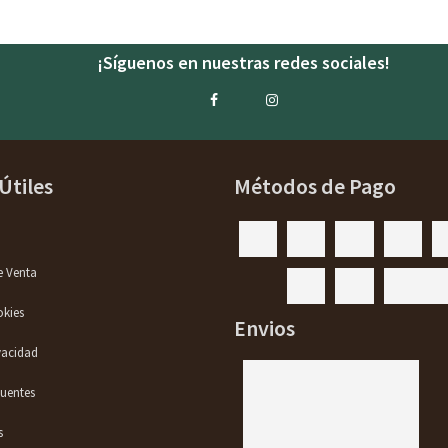
¡Síguenos en nuestras redes sociales!
Útiles
Métodos de Pago
e Venta
okies
Envios
ivacidad
quentes
s