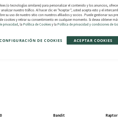
+ In
ies (o tecnologías similares) para personalizar el contenido y los anuncios, ofrece
y analizar nuestro tráfico. Al hacer clic en "Aceptar ", usted acepta esto y el interca
re su uso de nuestro sitio con nuestros afiliados y socios . Puede gestionar sus pre
elve tu pedido en 30 dias.
de cookies y retirar su consentimiento en cualquier momento. Si desea obtener má
Paga en 3 plazos sin intere
de privacidad
, la
Política de Cookies
y la
Política de privacidad y condiciones de G
compras de 30€ a 2.000€. 0
CONFIGURACIÓN DE COOKIES
ACEPTAR COOKIES
0
Bandit
Raptor 