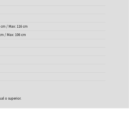
 cm / Max: 116 cm
cm / Max: 106 cm
al o superior.