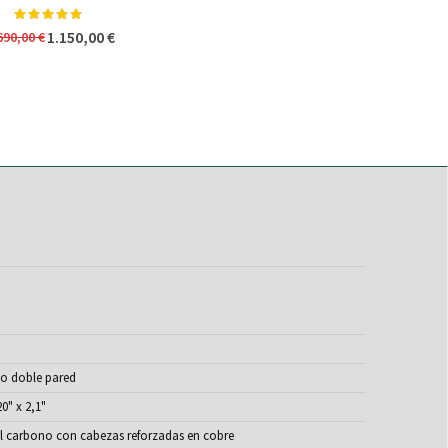
Valoración:
98%
1.150,00 €
690,00 €
o doble pared
0" x 2,1"
l carbono con cabezas reforzadas en cobre