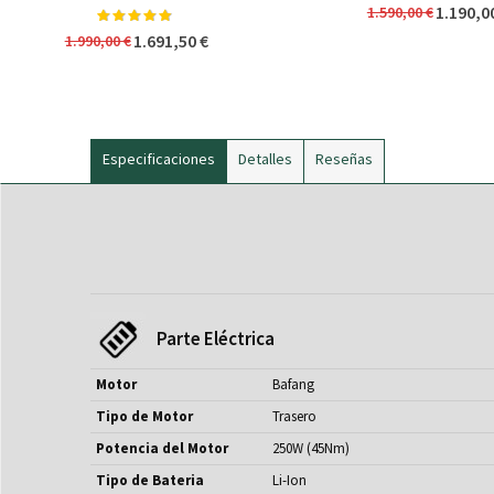
1.190,0
1.590,00 €
Valoración:
98%
1.691,50 €
1.990,00 €
Especificaciones
Detalles
Reseñas
Parte Eléctrica
Motor
Bafang
Tipo de Motor
Trasero
Potencia del Motor
250W (45Nm)
Tipo de Bateria
Li-Ion