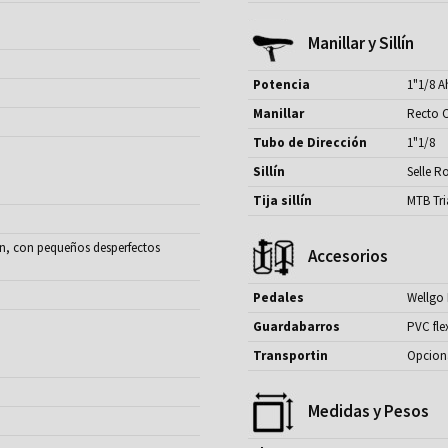
Manillar y Sillín
Potencia
1"1/8 A
Manillar
Recto 
Tubo de Dirección
1"1/8
Sillín
Selle R
Tija sillín
MTB Tri
n, con pequeños desperfectos
Accesorios
Pedales
Wellgo 
Guardabarros
PVC fle
Transportin
Opcion
Medidas y Pesos