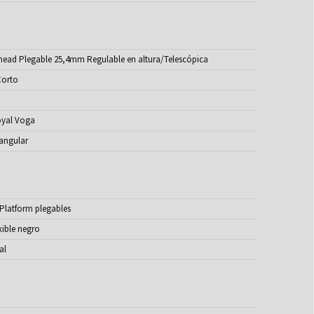
head Plegable 25,4mm Regulable en altura/Telescópica
Corto
oyal Voga
angular
Platform plegables
xible negro
al