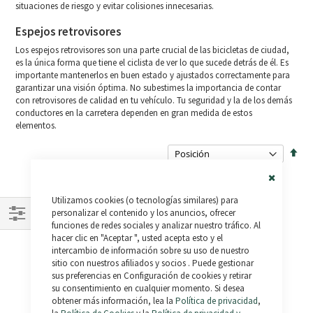
situaciones de riesgo y evitar colisiones innecesarias.
Espejos retrovisores
Los espejos retrovisores son una parte crucial de las bicicletas de ciudad,
es la única forma que tiene el ciclista de ver lo que sucede detrás de él. Es
importante mantenerlos en buen estado y ajustados correctamente para
garantizar una visión óptima. No subestimes la importancia de contar
con retrovisores de calidad en tu vehículo. Tu seguridad y la de los demás
conductores en la carretera dependen en gran medida de estos
elementos.
Fijar
Dire
Des
Close
Utilizamos cookies (o tecnologías similares) para
Cookie
Bar
personalizar el contenido y los anuncios, ofrecer
funciones de redes sociales y analizar nuestro tráfico. Al
Comprar
hacer clic en "Aceptar ", usted acepta esto y el
por
intercambio de información sobre su uso de nuestro
sitio con nuestros afiliados y socios . Puede gestionar
Espejo Individual
Par de Espejos JR226
sus preferencias en Configuración de cookies y retirar
14,99 €
17,49 €
su consentimiento en cualquier momento. Si desea
Agotado
obtener más información, lea la
Política de privacidad
,