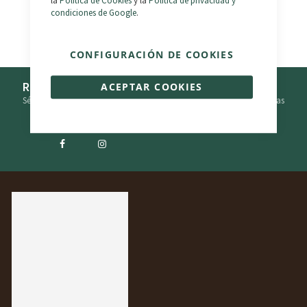
la
Política de Cookies
y la
Política de privacidad y
condiciones de Google
.
CONFIGURACIÓN DE COOKIES
Recibe ofertas y promociones exclusivas
ACEPTAR COOKIES
Sé el primero en conocer las últimas novedades de bikelec y sus ofertas
¡Síguenos en nuestras redes sociales!