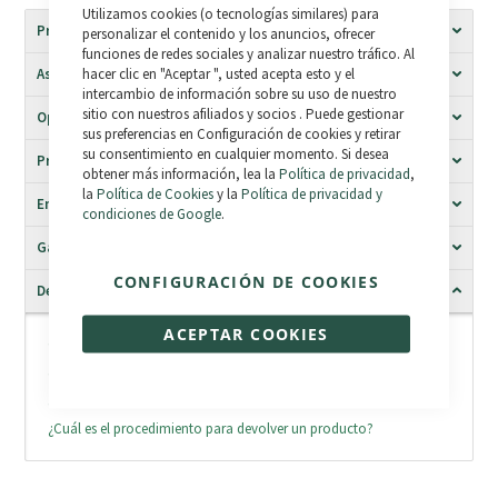
Close
Utilizamos cookies (o tecnologías similares) para
Cookie
Proceso de compra en Bikelec
Bar
personalizar el contenido y los anuncios, ofrecer
funciones de redes sociales y analizar nuestro tráfico. Al
Asesoramiento en la compra
hacer clic en "Aceptar ", usted acepta esto y el
intercambio de información sobre su uso de nuestro
sitio con nuestros afiliados y socios . Puede gestionar
Opciones de pago
sus preferencias en Configuración de cookies y retirar
su consentimiento en cualquier momento. Si desea
Proceso de fabricación
obtener más información, lea la
Política de privacidad
,
la
Política de Cookies
y la
Política de privacidad y
Envío y transporte
condiciones de Google
.
Garantía de los productos
CONFIGURACIÓN DE COOKIES
Devoluciones
ACEPTAR COOKIES
¿Como puedo realizar la devolución?
¿Cuánto tiempo tengo para devolver un producto?
¿Consecuencias de la revocación?
¿Cuál es el procedimiento para devolver un producto?