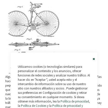
Close
Utilizamos cookies (o tecnologías similares) para
Cookie
Bar
personalizar el contenido y los anuncios, ofrecer
funciones de redes sociales y analizar nuestro tráfico. Al
Algunas ventajas adicionales de las ruedas pequeñas: las ruedas pequeñas
hacer clic en "Aceptar ", usted acepta esto y el
hacen más fácil subir las cuestas debido a que tienen un diámetro más
intercambio de información sobre su uso de nuestro
pequeño para girar. Por la misma razón, esta rueda se acelera más rápido
sitio con nuestros afiliados y socios . Puede gestionar
que las ruedas más grandes. Como se ha comentado anteriormente, las
sus preferencias en Configuración de cookies y retirar
ruedas pequeñas responden mejor y permiten un mejor giro y manejo de
su consentimiento en cualquier momento. Si desea
la bicicleta. Además, cuando montes con otras personas o cuando haya
obtener más información, lea la
Política de privacidad
,
tráfico, las ruedas pequeñas hacen que sea más fácil moverse cuando hay
la
Política de Cookies
y la
Política de privacidad y
menos espacio.