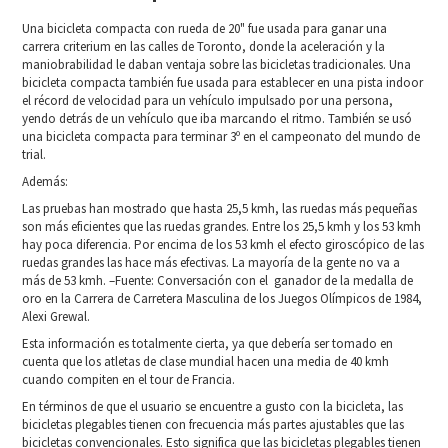
Una bicicleta compacta con rueda de 20" fue usada para ganar una
carrera criterium en las calles de Toronto, donde la aceleración y la
maniobrabilidad le daban ventaja sobre las bicicletas tradicionales. Una
bicicleta compacta también fue usada para establecer en una pista indoor
el récord de velocidad para un vehículo impulsado por una persona,
yendo detrás de un vehículo que iba marcando el ritmo. También se usó
una bicicleta compacta para terminar 3º en el campeonato del mundo de
trial.
Además:
Las pruebas han mostrado que hasta 25,5 kmh, las ruedas más pequeñas
son más eficientes que las ruedas grandes. Entre los 25,5 kmh y los 53 kmh
hay poca diferencia. Por encima de los 53 kmh el efecto giroscópico de las
ruedas grandes las hace más efectivas. La mayoría de la gente no va a
más de 53 kmh. –Fuente: Conversación con el ganador de la medalla de
oro en la Carrera de Carretera Masculina de los Juegos Olímpicos de 1984,
Alexi Grewal.
Esta información es totalmente cierta, ya que debería ser tomado en
cuenta que los atletas de clase mundial hacen una media de 40 kmh
cuando compiten en el tour de Francia.
En términos de que el usuario se encuentre a gusto con la bicicleta, las
bicicletas plegables tienen con frecuencia más partes ajustables que las
bicicletas convencionales. Esto significa que las bicicletas plegables tienen