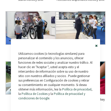
Luz delantera conectada
Luz trasera y botellin de agua
Close
Utilizamos cookies (o tecnologías similares) para
Cookie
Bar
personalizar el contenido y los anuncios, ofrecer
funciones de redes sociales y analizar nuestro tráfico. Al
hacer clic en "Aceptar ", usted acepta esto y el
intercambio de información sobre su uso de nuestro
sitio con nuestros afiliados y socios . Puede gestionar
sus preferencias en Configuración de cookies y retirar
su consentimiento en cualquier momento. Si desea
obtener más información, lea la
Política de privacidad
,
la
Política de Cookies
y la
Política de privacidad y
condiciones de Google
.
soporte y foco delantero
foco delantero conectado – Monkey
Link