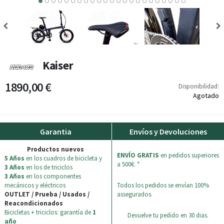
1
12
13
14
15
16
17
18
19
20
21
22
Kaiser
1890,00 €
Disponibilidad:
Agotado
Garantia
Envíos y Devoluciones
Productos nuevos
ENVÍO GRATIS
en pedidos superiores
5 Años
en los cuadros de bicicleta y
a 500€. *
3 Años
en los de triciclos
3 Años
en los componentes
mecánicos y eléctricos
Todos los pedidos se envían 100%
OUTLET / Prueba / Usados /
assegurados.
Reacondicionados
Bicicletas + triciclos: garantía de
1
Devuelve tu pedido en 30 dias.
año