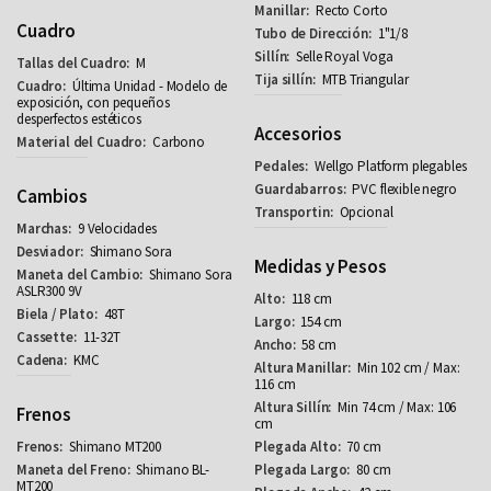
Recto Corto
Cuadro
1"1/8
Selle Royal Voga
M
MTB Triangular
Última Unidad - Modelo de
exposición, con pequeños
desperfectos estéticos
Accesorios
Carbono
Wellgo Platform plegables
PVC flexible negro
Cambios
Opcional
9 Velocidades
Shimano Sora
Medidas y Pesos
Shimano Sora
ASLR300 9V
118 cm
48T
154 cm
11-32T
58 cm
KMC
Min 102 cm / Max:
116 cm
Min 74 cm / Max: 106
Frenos
cm
Shimano MT200
70 cm
Shimano BL-
80 cm
MT200