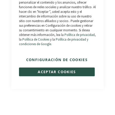
Bar
personalizar el contenido y los anuncios, ofrecer
funciones de redes sociales y analizar nuestro tráfico. Al
hacer clic en "Aceptar ", usted acepta esto y el
intercambio de información sobre su uso de nuestro
sitio con nuestros afiliados y socios . Puede gestionar
sus preferencias en Configuración de cookies y retirar
su consentimiento en cualquier momento. Si desea
obtener más información, lea la
Política de privacidad
,
la
Política de Cookies
y la
Política de privacidad y
condiciones de Google
.
Cuore
Raptor Fat - Km 0
CONFIGURACIÓN DE COOKIES
Valoración:
1.190,00 €
1.590,00 €
98%
1.691,50 €
1.990,00 €
ACEPTAR COOKIES