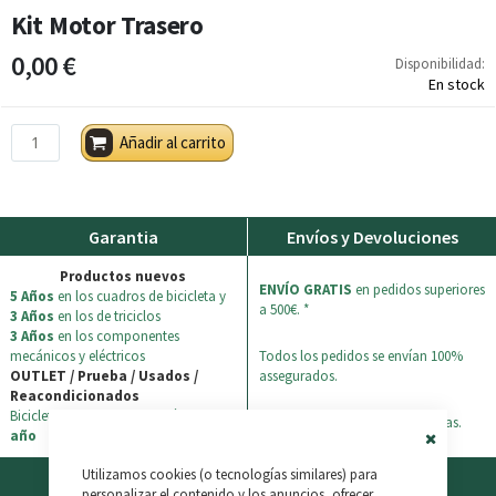
Kit Motor Trasero
0,00 €
Disponibilidad:
En stock
Añadir al carrito
Garantia
Envíos y Devoluciones
Productos nuevos
ENVÍO GRATIS
en pedidos superiores
5 Años
en los cuadros de bicicleta y
a 500€. *
3 Años
en los de triciclos
3 Años
en los componentes
mecánicos y eléctricos
Todos los pedidos se envían 100%
OUTLET / Prueba / Usados /
assegurados.
Reacondicionados
Bicicletas + triciclos: garantía de
1
Devuelve tu pedido en 30 dias.
año
Close
Utilizamos cookies (o tecnologías similares) para
Financiación
Soporte
Cookie
Bar
personalizar el contenido y los anuncios, ofrecer