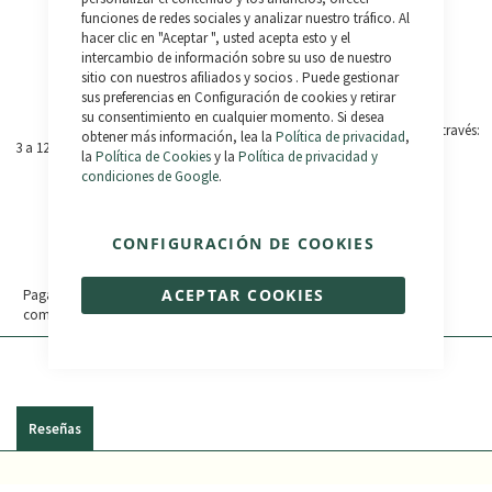
funciones de redes sociales y analizar nuestro tráfico. Al
hacer clic en "Aceptar ", usted acepta esto y el
intercambio de información sobre su uso de nuestro
+ Info
sitio con nuestros afiliados y socios . Puede gestionar
sus preferencias en Configuración de cookies y retirar
Consulta las
Preguntas
su consentimiento en cualquier momento. Si desea
Frecuentes
o contáctanos a través:
obtener más información, lea la
Política de privacidad
,
3 a 12 Meses, aprobación inmediata
(+34) 987 790 779
la
Política de Cookies
y la
Política de privacidad y
condiciones de Google
.
Bikelec LiveChat
+ Info
WhatsApp
CONFIGURACIÓN DE COOKIES
ACEPTAR COOKIES
Paga en 3 plazos sin intereses tus
compras de 30€ a 2.000€. 0% TAE.
Reseñas