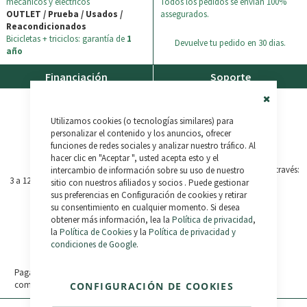
mecánicos y eléctricos
Todos los pedidos se envían 100%
OUTLET / Prueba / Usados /
assegurados.
Reacondicionados
Bicicletas + triciclos: garantía de
1
Devuelve tu pedido en 30 dias.
año
Financiación
Soporte
Close
Utilizamos cookies (o tecnologías similares) para
Cookie
Bar
personalizar el contenido y los anuncios, ofrecer
+ Info
funciones de redes sociales y analizar nuestro tráfico. Al
Consulta las
Preguntas
hacer clic en "Aceptar ", usted acepta esto y el
Frecuentes
o contáctanos a través:
intercambio de información sobre su uso de nuestro
3 a 12 Meses, aprobación inmediata
sitio con nuestros afiliados y socios . Puede gestionar
(+34) 987 790 779
sus preferencias en Configuración de cookies y retirar
Bikelec LiveChat
su consentimiento en cualquier momento. Si desea
obtener más información, lea la
Política de privacidad
,
+ Info
WhatsApp
la
Política de Cookies
y la
Política de privacidad y
condiciones de Google
.
Paga en 3 plazos sin intereses tus
compras de 30€ a 2.000€. 0% TAE.
CONFIGURACIÓN DE COOKIES