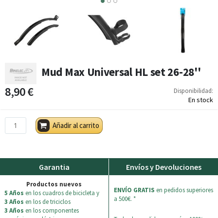
2
3
Mud Max Universal HL set 26-28''
8,90 €
Disponibilidad:
En stock
Añadir al carrito
Garantia
Envíos y Devoluciones
Productos nuevos
ENVÍO GRATIS
en pedidos superiores
5 Años
en los cuadros de bicicleta y
a 500€. *
3 Años
en los de triciclos
3 Años
en los componentes