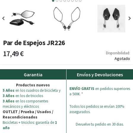
5
6
7
8
Par de Espejos JR226
17,49 €
Disponibilidad:
Agotado
Garantia
Envíos y Devoluciones
Productos nuevos
ENVÍO GRATIS
en pedidos superiores
5 Años
en los cuadros de bicicleta y
a 500€. *
3 Años
en los de triciclos
3 Años
en los componentes
mecánicos y eléctricos
Todos los pedidos se envían 100%
OUTLET / Prueba / Usados /
assegurados.
Reacondicionados
Bicicletas + triciclos: garantía de
1
Devuelve tu pedido en 30 dias.
año