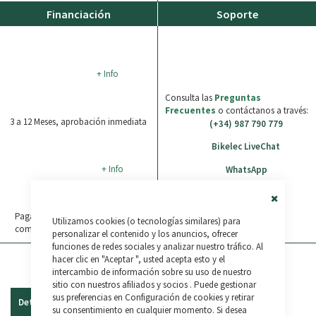
Financiación
Soporte
+ Info
Consulta las
Preguntas
Frecuentes
o contáctanos a través:
3 a 12 Meses, aprobación inmediata
(+34) 987 790 779
Bikelec LiveChat
+ Info
WhatsApp
Close
Paga en 3 plazos sin intereses tus
Utilizamos cookies (o tecnologías similares) para
Cookie
compras de 30€ a 2.000€. 0% TAE.
Bar
personalizar el contenido y los anuncios, ofrecer
funciones de redes sociales y analizar nuestro tráfico. Al
hacer clic en "Aceptar ", usted acepta esto y el
intercambio de información sobre su uso de nuestro
sitio con nuestros afiliados y socios . Puede gestionar
sus preferencias en Configuración de cookies y retirar
Detalles
Reseñas
su consentimiento en cualquier momento. Si desea