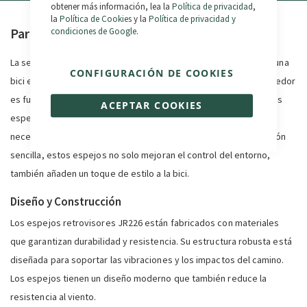
obtener más información, lea la
Política de privacidad
,
la
Política de Cookies
y la
Política de privacidad y
Par de espejos bicicleta
condiciones de Google
.
La seguridad es un aspecto crucial cuando se trata de conducir una
CONFIGURACIÓN DE COOKIES
bici eléctrica, y tener una visión clara de lo que ocurre a tu alrededor
es fundamental. Los espejos retrovisores JR226 están diseñados
ACEPTAR COOKIES
específicamente para proporcionar esa visibilidad adicional que
necesitas en cada paseo. Con un diseño elegante y una instalación
sencilla, estos espejos no solo mejoran el control del entorno,
también añaden un toque de estilo a la bici.
Diseño y Construcción
Los espejos retrovisores JR226 están fabricados con materiales
que garantizan durabilidad y resistencia. Su estructura robusta está
diseñada para soportar las vibraciones y los impactos del camino.
Los espejos tienen un diseño moderno que también reduce la
resistencia al viento.