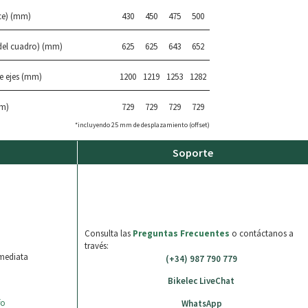
ce) (mm)
430
450
475
500
 del cuadro) (mm)
625
625
643
652
re ejes (mm)
1200
1219
1253
1282
m)
729
729
729
729
*incluyendo 25 mm de desplazamiento (offset)
Soporte
o
Consulta las
Preguntas Frecuentes
o contáctanos a
través:
nmediata
(+34) 987 790 779
Bikelec LiveChat
fo
WhatsApp