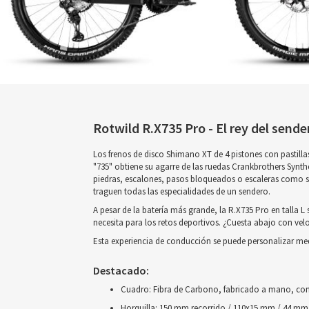
Rotwild R.X735 Pro - El rey del sende
Los frenos de disco Shimano XT de 4 pistones con pastillas
"735" obtiene su agarre de las ruedas Crankbrothers Synth
piedras, escalones, pasos bloqueados o escaleras como si f
traguen todas las especialidades de un sendero.
A pesar de la batería más grande, la R.X735 Pro en talla L 
necesita para los retos deportivos. ¿Cuesta abajo con ve
Esta experiencia de conducción se puede personalizar med
Destacado:
Cuadro: Fibra de Carbono, fabricado a mano, con
Horquilla: 150 mm recorrido / 110x15 mm / 44 mm 