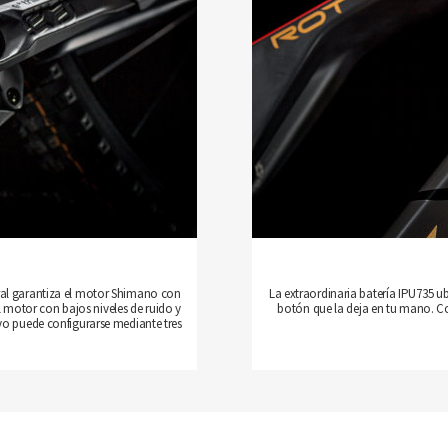
ral garantiza el motor Shimano con
La extraordinaria batería IPU735 u
l motor con bajos niveles de ruido y
botón que la deja en tu mano. Con
oyo puede configurarse mediante tres