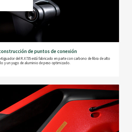
construcción de puntos de conexión
mortiguador del R.X735 está fabricado en parte con carbono de fibra de alto
o y un yugo de aluminio de peso optimizado.