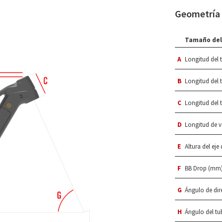
Geometría
Tamaño del
A
Longitud del t
B
Longitud del 
C
Longitud del 
D
Longitud de 
E
Altura del eje
F
BB Drop (mm
G
Ángulo de dire
H
Ángulo del tubo