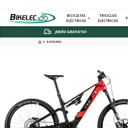
BICICLETAS
TRICICLOS
P
ELÉCTRICAS
ELÉCTRICOS
¡ENVÍO GRATUITO!
R.X735 PRO