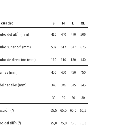
 cuadro
S
M
L
XL
ubo del sillín (mm)
410
440
470
506
tubo superior* (mm)
597
617
647
675
tubo de dirección (mm)
110
110
130
140
vainas (mm)
450
450
450
450
 del pedalier (mm)
345
345
345
345
)
30
30
30
30
cción (°)
65,5
65,5
65,5
65,5
 del sillín (°)
75,0
75,0
75,0
75,0