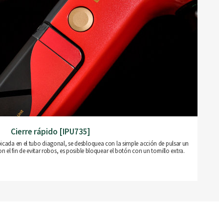
Cierre rápido [IPU735]
bicada en el tubo diagonal, se desbloquea con la simple acción de pulsar un
 el fin de evitar robos, es posible bloquear el botón con un tornillo extra.