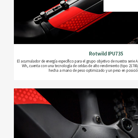
Rotwild IPU735
El acumulador de energía específico para el grupo objetivo de nuestra serie 
Wh, cuenta con una tecnología de celdas de alto rendimiento (tipo 21700
hecha a mano de peso optimizado y un peso en posición