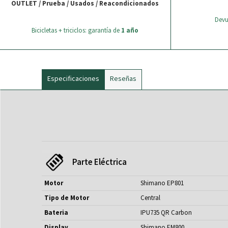
OUTLET / Prueba / Usados / Reacondicionados
Devu
Bicicletas + triciclos: garantía de
1 año
Especificaciones
Reseñas
Parte Eléctrica
Motor
Shimano EP801
Tipo de Motor
Central
Bateria
IPU735 QR Carbon
Display
Shimano EM800