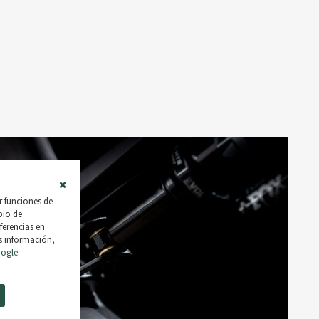
Close
r funciones de
Cookie
mbio de
Bar
ferencias en
s información,
oogle
.