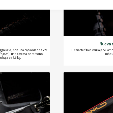
Nueva 
Aggressive, con una capacidad de 720
El característico varillaje del a
/5,0 Ah), una carcasa de carbono
módul
 baja de 3,6 kg.