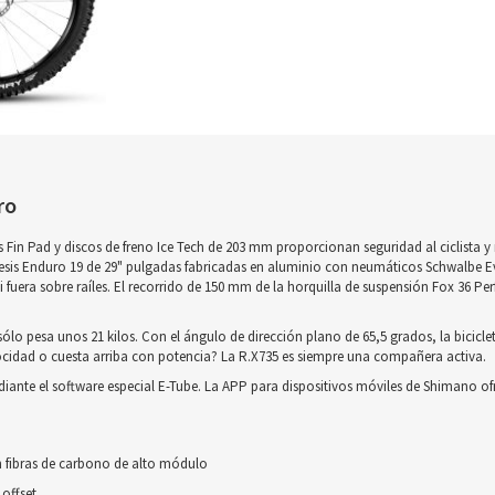
ro
 Fin Pad y discos de freno Ice Tech de 203 mm proporcionan seguridad al ciclista y m
esis Enduro 19 de 29" pulgadas fabricadas en aluminio con neumáticos Schwalbe Evo
uera sobre raíles. El recorrido de 150 mm de la horquilla de suspensión Fox 36 Perf
sólo pesa unos 21 kilos. Con el ángulo de dirección plano de 65,5 grados, la biciclet
locidad o cuesta arriba con potencia? La R.X735 es siempre una compañera activa.
iante el software especial E-Tube. La APP para dispositivos móviles de Shimano of
 fibras de carbono de alto módulo
offset