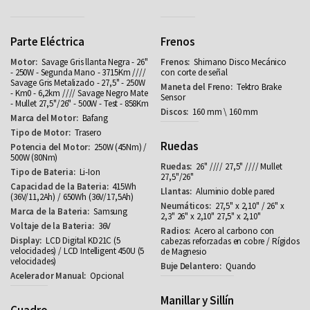
Parte Eléctrica
Frenos
Savage Gris llanta Negra - 26"
Shimano Disco Mecánico
- 250W - Segunda Mano - 3715Km ////
con corte de señal
Savage Gris Metalizado - 27,5" - 250W
Tektro Brake
- Km0 - 6,2km //// Savage Negro Mate
Sensor
- Mullet 27,5"/26" - 500W - Test - 858Km
160 mm \ 160 mm
Bafang
Trasero
Ruedas
250W (45Nm) /
500W (80Nm)
26" //// 27,5" //// Mullet
Li-Ion
27,5"/26"
415Wh
Aluminio doble pared
(36V/11,2Ah) / 650Wh (36V/17,5Ah)
27,5" x 2,10" / 26" x
Samsung
2,3" 26" x 2,10" 27,5" x 2,10"
36V
Acero al carbono con
LCD Digital KD21C (5
cabezas reforzadas en cobre / Rígidos
velocidades) / LCD Intelligent 450U (5
de Magnesio
velocidades)
Quando
Opcional
Manillar y Sillín
Cuadro