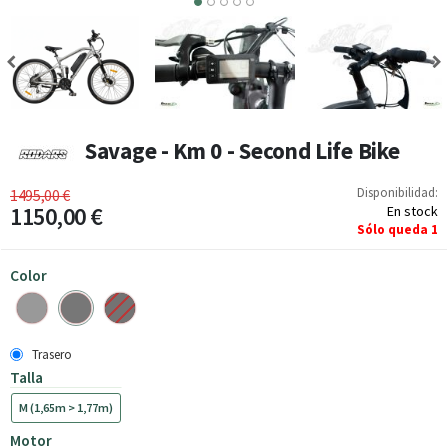
3
4
5
Savage - Km 0 - Second Life Bike
Disponibilidad:
1495,00 €
1150,00 €
En stock
Sólo queda
1
Color
Trasero
Talla
M (1,65m > 1,77m)
Motor