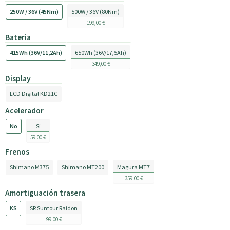
250W / 36V (45Nm)
500W / 36V (80Nm)
199,00 €
Bateria
415Wh (36V/11,2Ah)
650Wh (36V/17,5Ah)
349,00 €
Display
LCD Digital KD21C
Acelerador
No
Si
59,00 €
Frenos
Shimano M375
Shimano MT200
Magura MT7
359,00 €
Amortiguación trasera
KS
SR Suntour Raidon
99,00 €