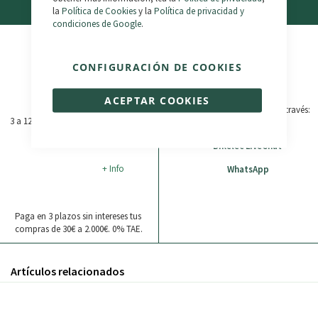
la
Política de Cookies
y la
Política de privacidad y
Financiación
Soporte
condiciones de Google
.
CONFIGURACIÓN DE COOKIES
+ Info
Consulta las
Preguntas
ACEPTAR COOKIES
Frecuentes
o contáctanos a través:
3 a 12 Meses, aprobación inmediata
(+34) 987 790 779
Bikelec LiveChat
+ Info
WhatsApp
Paga en 3 plazos sin intereses tus
compras de 30€ a 2.000€. 0% TAE.
Artículos relacionados