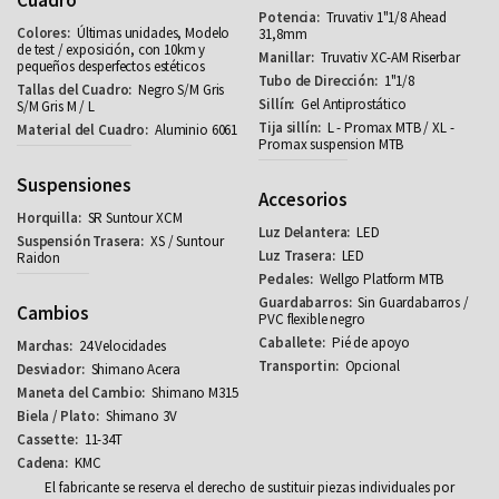
Truvativ 1"1/8 Ahead
Últimas unidades, Modelo
31,8mm
de test / exposición, con 10km y
Truvativ XC-AM Riserbar
pequeños desperfectos estéticos
1"1/8
Negro S/M Gris
Gel Antiprostático
S/M Gris M / L
L - Promax MTB / XL -
Aluminio 6061
Promax suspension MTB
Suspensiones
Accesorios
SR Suntour XCM
LED
XS / Suntour
LED
Raidon
Wellgo Platform MTB
Sin Guardabarros /
Cambios
PVC flexible negro
Pié de apoyo
24 Velocidades
Opcional
Shimano Acera
Shimano M315
Shimano 3V
11-34T
KMC
El fabricante se reserva el derecho de sustituir piezas individuales por