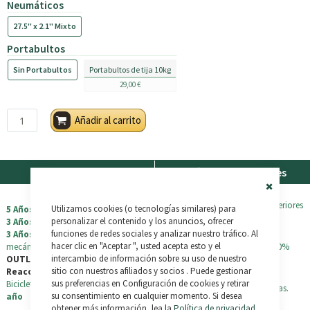
Neumáticos
27.5'' x 2.1'' Mixto
Portabultos
Sin Portabultos
Portabultos de tija 10kg
29,00 €
Añadir al carrito
Garantia
Envíos y Devoluciones
Productos nuevos
Close
ENVÍO GRATIS
en pedidos superiores
Utilizamos cookies (o tecnologías similares) para
5 Años
en los cuadros de bicicleta y
Cookie
a 500€. *
Bar
personalizar el contenido y los anuncios, ofrecer
3 Años
en los de triciclos
funciones de redes sociales y analizar nuestro tráfico. Al
3 Años
en los componentes
hacer clic en "Aceptar ", usted acepta esto y el
mecánicos y eléctricos
Todos los pedidos se envían 100%
intercambio de información sobre su uso de nuestro
OUTLET / Prueba / Usados /
assegurados.
sitio con nuestros afiliados y socios . Puede gestionar
Reacondicionados
sus preferencias en Configuración de cookies y retirar
Bicicletas + triciclos: garantía de
1
Devuelve tu pedido en 30 dias.
su consentimiento en cualquier momento. Si desea
año
obtener más información, lea la
Política de privacidad
,