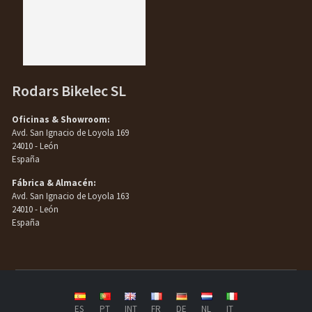
Rodars Bikelec SL
Oficinas & Showroom:
Avd. San Ignacio de Loyola 169
24010 - León
España
Fábrica & Almacén:
Avd. San Ignacio de Loyola 163
24010 - León
España
ES
PT
INT
FR
DE
NL
IT