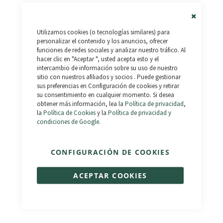
Close
Utilizamos cookies (o tecnologías similares) para
Cookie
Bar
personalizar el contenido y los anuncios, ofrecer
funciones de redes sociales y analizar nuestro tráfico. Al
hacer clic en "Aceptar ", usted acepta esto y el
intercambio de información sobre su uso de nuestro
sitio con nuestros afiliados y socios . Puede gestionar
sus preferencias en Configuración de cookies y retirar
su consentimiento en cualquier momento. Si desea
obtener más información, lea la
Política de privacidad
,
Stamina M500 - Km 0
Raptor Fat - Km 0
la
Política de Cookies
y la
Política de privacidad y
Valoración:
1.190,00 €
1.590,00 €
condiciones de Google
.
100%
1.887,00 €
2.790,00 €
CONFIGURACIÓN DE COOKIES
ACEPTAR COOKIES