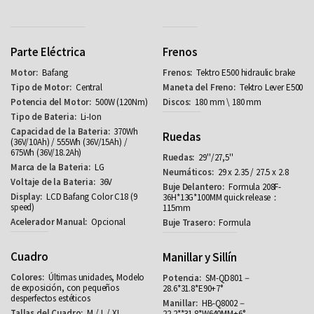
Parte Eléctrica
Frenos
Bafang
Tektro E500 hidraulic brake
Central
Tektro Lever E500
500W (120Nm)
180 mm \ 180 mm
Li-Ion
370Wh
Ruedas
(36V/10Ah) / 555Wh (36V/15Ah) /
675Wh (36V/18.2Ah)
29''/27,5''
LG
29 x 2.35 / 27.5 x 2.8
36V
Formula 208F-
LCD Bafang Color C18 (9
36H*13G*100MM quick release：
speed)
115mm
Opcional
Formula
Cuadro
Manillar y Sillín
Últimas unidades, Modelo
SM-QD801－
de exposición, con pequeños
28.6*31.8*E90+7°
desperfectos estéticos
HB-Q8002－
M / L / XL
22.2**31.8*W640MM+6°