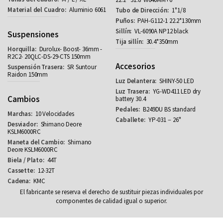
Aluminio 6061
1''1/8
PAH-G112-1 22.2*130mm
VL-6090A NP12 black
Suspensiones
30.4*350mm
Durolux- Boost- 36mm -
R2C2- 20QLC-DS-29-CTS 150mm
Accesorios
SR Suntour
Raidon 150mm
SHINY-50 LED
YG-WD411 LED dry
Cambios
battery 30.4
B249DU BS standard
10 Velocidades
YP-031－26''
Shimano Deore
KSLM6000RC
Shimano
Deore KSLM6000RC
44T
12-32T
KMC
El fabricante se reserva el derecho de sustituir piezas individuales por
componentes de calidad igual o superior.