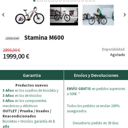
8
9
10
11
12
13
14
15
16
Stamina M600
Disponibilidad:
2890,00 €
1999,00 €
Agotado
Garantia
Envíos y Devoluciones
Productos nuevos
ENVÍO GRATIS
en pedidos superiores
5 Años
en los cuadros de bicicleta y
a 500€. *
3 Años
en los de triciclos
3 Años
en los componentes
mecánicos y eléctricos
Todos los pedidos se envían 100%
OUTLET / Prueba / Usados /
assegurados.
Reacondicionados
Bicicletas + triciclos: garantía de
1
Devuelve tu pedido en 30 dias.
año