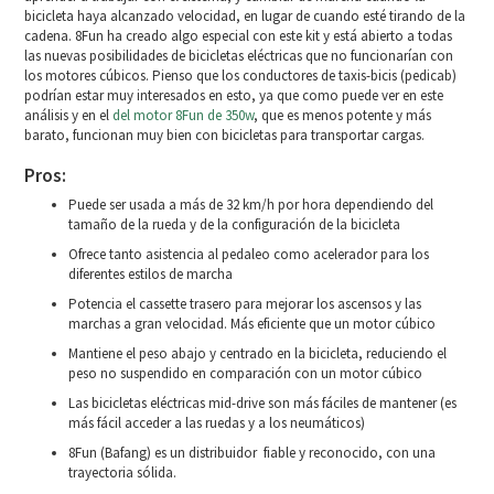
bicicleta haya alcanzado velocidad, en lugar de cuando esté tirando de la
cadena. 8Fun ha creado algo especial con este kit y está abierto a todas
las nuevas posibilidades de bicicletas eléctricas que no funcionarían con
los motores cúbicos. Pienso que los conductores de taxis-bicis (pedicab)
podrían estar muy interesados en esto, ya que como puede ver en este
análisis y en el
del motor 8Fun de 350w
, que es menos potente y más
barato, funcionan muy bien con bicicletas para transportar cargas.
Pros:
Puede ser usada a más de 32 km/h por hora dependiendo del
tamaño de la rueda y de la configuración de la bicicleta
Ofrece tanto asistencia al pedaleo como acelerador para los
diferentes estilos de marcha
Potencia el cassette trasero para mejorar los ascensos y las
marchas a gran velocidad. Más eficiente que un motor cúbico
Mantiene el peso abajo y centrado en la bicicleta, reduciendo el
peso no suspendido en comparación con un motor cúbico
Las bicicletas eléctricas mid-drive son más fáciles de mantener (es
más fácil acceder a las ruedas y a los neumáticos)
8Fun (Bafang) es un distribuidor fiable y reconocido, con una
trayectoria sólida.