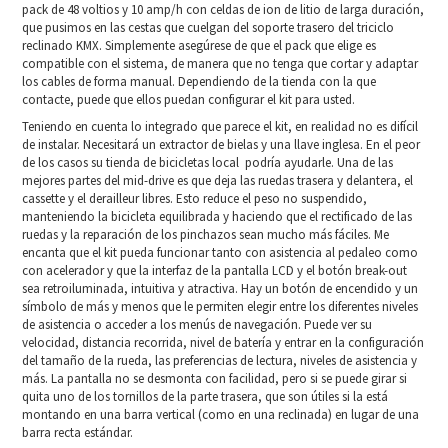
pack de 48 voltios y 10 amp/h con celdas de ion de litio de larga duración,
que pusimos en las cestas que cuelgan del soporte trasero del triciclo
reclinado KMX. Simplemente asegúrese de que el pack que elige es
compatible con el sistema, de manera que no tenga que cortar y adaptar
los cables de forma manual. Dependiendo de la tienda con la que
contacte, puede que ellos puedan configurar el kit para usted.
Teniendo en cuenta lo integrado que parece el kit, en realidad no es difícil
de instalar. Necesitará un extractor de bielas y una llave inglesa. En el peor
de los casos su tienda de bicicletas local podría ayudarle. Una de las
mejores partes del mid-drive es que deja las ruedas trasera y delantera, el
cassette y el derailleur libres. Esto reduce el peso no suspendido,
manteniendo la bicicleta equilibrada y haciendo que el rectificado de las
ruedas y la reparación de los pinchazos sean mucho más fáciles. Me
encanta que el kit pueda funcionar tanto con asistencia al pedaleo como
con acelerador y que la interfaz de la pantalla LCD y el botón break-out
sea retroiluminada, intuitiva y atractiva. Hay un botón de encendido y un
símbolo de más y menos que le permiten elegir entre los diferentes niveles
de asistencia o acceder a los menús de navegación. Puede ver su
velocidad, distancia recorrida, nivel de batería y entrar en la configuración
del tamaño de la rueda, las preferencias de lectura, niveles de asistencia y
más. La pantalla no se desmonta con facilidad, pero si se puede girar si
quita uno de los tornillos de la parte trasera, que son útiles si la está
montando en una barra vertical (como en una reclinada) en lugar de una
barra recta estándar.