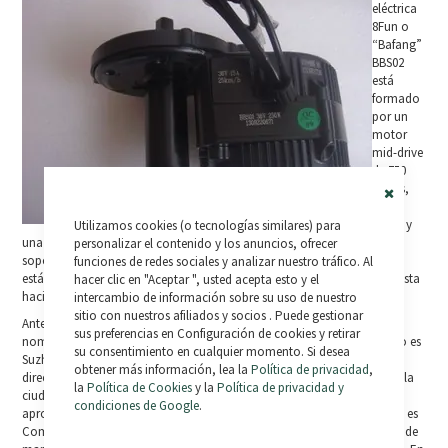
eléctrica
8Fun o
“Bafang”
BBS02
está
formado
por un
motor
mid-drive
de 750
vatios,
plato,
Close
bielas y
Utilizamos cookies (o tecnologías similares) para
Cookie
una pantalla LCD con botones. Está diseñada para ser montada en el
Bar
personalizar el contenido y los anuncios, ofrecer
soporte inferior de una bicicleta ( sustituyendo el plato y las bielas
funciones de redes sociales y analizar nuestro tráfico. Al
estándar) y para mover la cadena para propulsar a la bicicleta y al ciclista
hacer clic en "Aceptar ", usted acepta esto y el
hacia adelante.
intercambio de información sobre su uso de nuestro
sitio con nuestros afiliados y socios . Puede gestionar
Antes de seguir con este tema, creo que hay que aclarar algo sobre el
sus preferencias en Configuración de cookies y retirar
nombre, ya que puede haber algo de confusión… El nombre completo es
su consentimiento en cualquier momento. Si desea
Suzhou Bafang Diandonchi Gongsi y esto se traduce en Suzhou, 8
obtener más información, lea la
Política de privacidad
,
direcciones, compañía de motores eléctricos (Suzhou es el nombre de la
la
Política de Cookies
y la
Política de privacidad y
ciudad). Las “8 direcciones” hace referencia a “cada dirección”, lo que
condiciones de Google
.
aproximadamente equivale a “Motor Universal”, por lo que todo junto es
Compañía de motores Universal Ciudad de Suzhou. Su departamento de