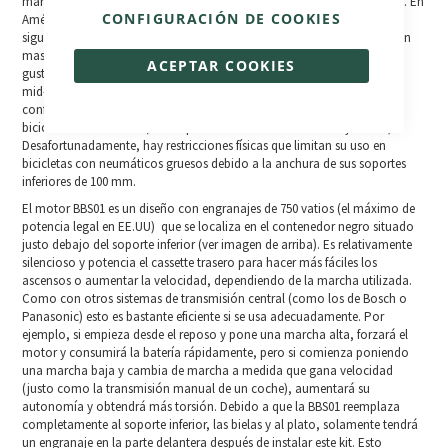
marketing apareció con
8FUn Motor
, que es corto y pegadizo en inglés. En
CONFIGURACIÓN DE COOKIES
América, el motor es etiquetado como un 8Fun, pero en el display LCD
sigue poniendo Bafang. La compañía es conocida por la producción en
masa de motores cúbicos con engranajes de nivel medio. Lo que me
ACEPTAR COOKIES
gusta de este kit es que es uno de los pocos kits de bicicletas eléctricas
mid-drive en todo el mundo y puede ser usado en todo tipo de
configuraciones, incluyendo en las reclinadas, de carga, de carretera y
bicicletas de montaña (con soportes inferiores entre 68 mm y 73mm).
Desafortunadamente, hay restricciones físicas que limitan su uso en
bicicletas con neumáticos gruesos debido a la anchura de sus soportes
inferiores de 100 mm.
El motor BBS01 es un diseño con engranajes de 750 vatios (el máximo de
potencia legal en EE.UU) que se localiza en el contenedor negro situado
justo debajo del soporte inferior (ver imagen de arriba). Es relativamente
silencioso y potencia el cassette trasero para hacer más fáciles los
ascensos o aumentar la velocidad, dependiendo de la marcha utilizada.
Como con otros sistemas de transmisión central (como los de Bosch o
Panasonic) esto es bastante eficiente si se usa adecuadamente. Por
ejemplo, si empieza desde el reposo y pone una marcha alta, forzará el
motor y consumirá la batería rápidamente, pero si comienza poniendo
una marcha baja y cambia de marcha a medida que gana velocidad
(justo como la transmisión manual de un coche), aumentará su
autonomía y obtendrá más torsión. Debido a que la BBS01 reemplaza
completamente al soporte inferior, las bielas y al plato, solamente tendrá
un engranaje en la parte delantera después de instalar este kit. Esto