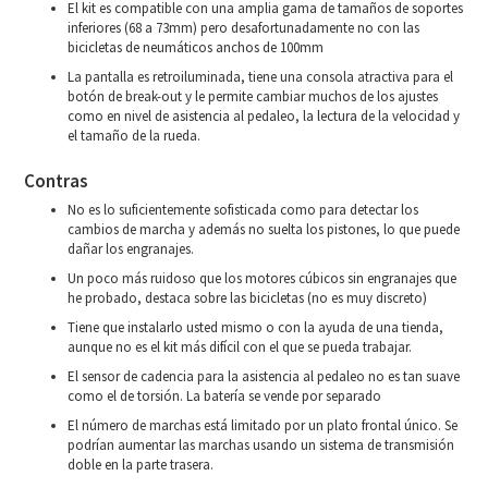
El kit es compatible con una amplia gama de tamaños de soportes
inferiores (68 a 73mm) pero desafortunadamente no con las
bicicletas de neumáticos anchos de 100mm
La pantalla es retroiluminada, tiene una consola atractiva para el
botón de break-out y le permite cambiar muchos de los ajustes
como en nivel de asistencia al pedaleo, la lectura de la velocidad y
el tamaño de la rueda.
Contras
No es lo suficientemente sofisticada como para detectar los
cambios de marcha y además no suelta los pistones, lo que puede
dañar los engranajes.
Un poco más ruidoso que los motores cúbicos sin engranajes que
he probado, destaca sobre las bicicletas (no es muy discreto)
Tiene que instalarlo usted mismo o con la ayuda de una tienda,
aunque no es el kit más difícil con el que se pueda trabajar.
El sensor de cadencia para la asistencia al pedaleo no es tan suave
como el de torsión. La batería se vende por separado
El número de marchas está limitado por un plato frontal único. Se
podrían aumentar las marchas usando un sistema de transmisión
doble en la parte trasera.