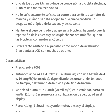
Uno de los pocos kits mid-drive de conversión a bicicleta eléctrica,
8 Fun es una marca reconocida
No lo suficientemente sofisticada como para sentir los cambios de
marcha y cuándo se debe aflojar, lo que puede producir un
desgaste más rápido de la cadena y del cassette
Mantiene el peso centrado y abajo en la bicicleta, haciendo que la
reparación de las ruedas y de los pinchazos sea más fácil que en
las bicicletas con motor es cúbicos.
Ofrece tanto asistencia al pedaleo como modo de acelerador.
Gran pantalla LCD con muchas opciones
Características
Precio: sobre 600€
Autonomía: de 24,1 a 48.2 km (15 a 30 millas) con una batería de 48
v, 10 amp/h(No incluida), dependiendo del usuario, del terreno,
del tiempo, del tamaño de la rueda y del tipo de batería.
Velocidad punta: ~32.2 km/h (20 millas/h) es lo estándar, hasta 50
km/h (31.1 m/h) si se mejora la configuración de velocidad en el
display
Peso: 4,1 kg (9 libras) incluyendo motor, bielas y el display.