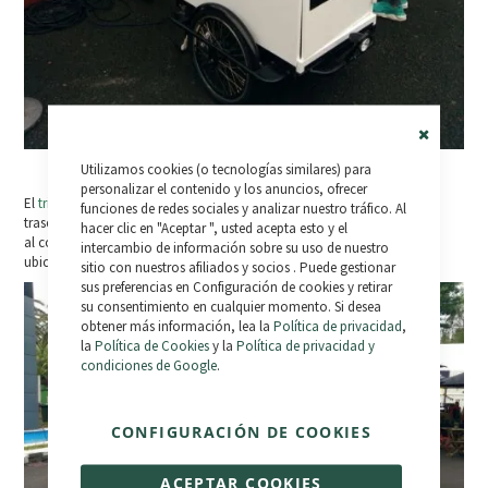
Close
Utilizamos cookies (o tecnologías similares) para
Cookie
Bar
personalizar el contenido y los anuncios, ofrecer
El
trike eléctrico de carga
cuenta con un motor ubicado en la rueda
funciones de redes sociales y analizar nuestro tráfico. Al
trasera de 250w potencia nominal y picos de 600 Watios, gracias
hacer clic en "Aceptar ", usted acepta esto y el
al controlador de 17ah escondido dentro de la batería de litio de 10ah,
intercambio de información sobre su uso de nuestro
ubicados en la parte trasera para obtener un reparto óptimo de pesos.
sitio con nuestros afiliados y socios . Puede gestionar
sus preferencias en Configuración de cookies y retirar
su consentimiento en cualquier momento. Si desea
obtener más información, lea la
Política de privacidad
,
la
Política de Cookies
y la
Política de privacidad y
condiciones de Google
.
CONFIGURACIÓN DE COOKIES
ACEPTAR COOKIES