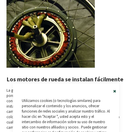
Los motores de rueda se instalan fácilmente
La gente es reacia a convertir una bicicleta en una bicicleta eléctrica
porque creen que el proceso de instalación requiere de demasiados
Close
Utilizamos cookies (o tecnologías similares) para
conocimientos técnicos o porque se necesita mucho tiempo para
Cookie
Bar
personalizar el contenido y los anuncios, ofrecer
instalarlo. Con un motor cúbico, la instalación es tan sencilla como
funciones de redes sociales y analizar nuestro tráfico. Al
cambiar una rueda pinchada. Simplemente quita la rueda antigua y
hacer clic en "Aceptar ", usted acepta esto y el
coloca la nueva rueda con el motor. El motor de rueda funcionará con
intercambio de información sobre su uso de nuestro
cualquier juego de engranajes, por lo que los engranajes los podrás
sitio con nuestros afiliados y socios . Puede gestionar
cambiar como si fuera una bicicleta tradicional. Además, solamente