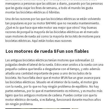
mensajeros a personas que las utilizan a diario, pasando por las personas
que les gusta viajar los fines de semana, a todo el mundo les gusta
montar las bicicletas eléctricas ó híbridas.
Una de las razones por las que las bicicletas eléctricas se están volviendo
tan populares es por su motor BAFANG que no necesita mantenimiento.
¿Qué es lo que hace que este motor sea mejor que otros? Hay buenas
razones de porqué la mayoría de las bicicletas eléctricas en el mercado
usan motores de rueda así como la mayoría de los kits de motores para
bicicletas eléctricas. Aquí están todas esas razones:
Los motores de rueda 8Fun son fiables
Las antiguas bicicletas eléctricas tenían motores que sobresalían 12
pulgadas desde el lateral de la rueda. Estos eran unidos a la rueda con una
pequeña cadena que tendía a desgastarse con el tiempo, y esto además
añadía una cantidad importante de peso a uno de los lados de la
bicicleta. No hace falta decir que el motor 8FUN fue un gran avance para
las bicicletas eléctricas. Situado en el interior de la rueda, el motor gira
con la rueda, por lo que no hay ningún problema de equilibrio. No hay
partes externas, por lo que el mantenimiento es mínimo, y es mucho más
ligero que los antiguos motores de cadena. Puedes contar con que tu
motor eléctrico de rueda, si es Bafang, funcionará durante muchos años
sin ningún problema.