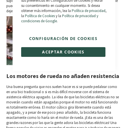
sus preferencias en Configuración de cookies y retirar
supone 3,5 kg más en la bicicleta, por lo que no es muy pesado. Aunque
su consentimiento en cualquier momento. Si desea
puedas poner y quitar el motor de la rueda, te recomendamos que lo
obtener más información, lea la
Política de privacidad
,
dejes puesto. ¿Por qué?
la
Política de Cookies
y la
Política de privacidad y
condiciones de Google
.
CONFIGURACIÓN DE COOKIES
ACEPTAR COOKIES
Los motores de rueda no añaden resistencia
Una buena pregunta que nos suelen hacer es si se puede pedalear como
en una bici tradicional o si es más difícil moverse con el sistema de
asistencia eléctrica apagado. La idea de que las bicicletas eléctricas no se
moverán cuando están apagadas porque el motor no está funcionando
es totalmente errónea. El motor cúbico gira libremente cuando está
apagado, y a pesar de ese poco peso añadido, la bicicleta funciona
exactamente como lo haría sin el motor de rueda. ¡Esta es una de las
grandes razones por las que la gente adora las bicicletas eléctricas! Una
forma popular de viajar es encender el motor para ir a trabajar de manera