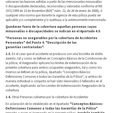
valoraran las lesiones sufridas a partir de las mencionadas minusvalías
ó discapacidades declaradas, reconocidas y valoradas conforme al RD
1971/1999 de 23 de diciembre (BOE" núm. 22, de 26 de enero de 2000), ó
cualquier otra norma que durante la vigencia de esta póliza pueda ser
aplicable y/o complemente y/o sustituya a la anteriormente mencionada.
Quedaran fuera de la cobertura aquellas personas cuyas
minusvalías o discapacidades se indican en el Apartado 4.5.
"Personas no asegurables por la cobertura de Accidentes
Personales" del Punto 4. "Descripción de las
garantías
contratadas".
1.3.
En el caso que el accidente se produzca con una bicicleta de doble
asiento, tal y como se definen en Conceptos Básicos de la Condiciones de
la póliza; el Asegurador aplicara los limites de indemnización de la
presente cobertura para ambos ocupantes asegurados, tal y como los
mismos se definen en la póliza, Apartado "Conceptos Básicos:
Definiciones Comunes a todas las Garantías de la Póliza"; si ambos de
manera individual o conjunta se han visto lesionados ó fallecidos en el
accidente, duplicando así los Limites de Indemnización Asegurados de la
cobertura.
1.4.
Otras Personas cubiertas por la cobertura de Accidentes:
En aclaración de lo establecido en el Apartado
"Conceptos Básicos:
Definiciones Comunes a todas las Garantías de la
Póliza"
respecto a quien es Asegurado en la presente póliza,
tendrán también