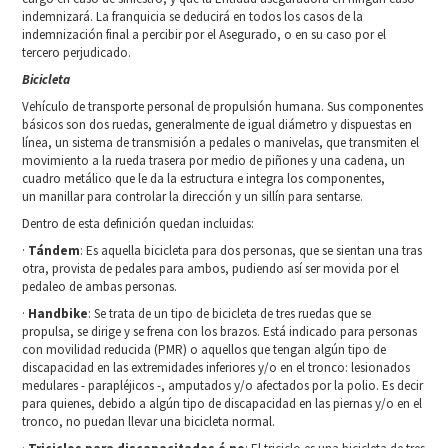
indemnizará. La franquicia se deducirá en todos los casos de la
indemnización final a percibir por el Asegurado, o en su caso por el
tercero perjudicado.
Bicicleta
Vehículo de transporte personal de propulsión humana. Sus componentes
básicos son dos ruedas, generalmente de igual diámetro y dispuestas en
línea, un sistema de transmisión a pedales o manivelas, que transmiten el
movimiento a la rueda trasera por medio de piñones y una cadena, un
cuadro metálico que le da la estructura e integra los componentes,
un manillar para controlar la dirección y un sillín para sentarse.
Dentro de esta definición quedan incluidas:
·
Tándem
: Es aquella bicicleta para dos personas, que se sientan una tras
otra, provista de pedales para ambos, pudiendo así ser movida por el
pedaleo de ambas personas.
·
Handbike
: Se trata de un tipo de bicicleta de tres ruedas que se
propulsa, se dirige y se frena con los brazos. Está indicado para personas
con movilidad reducida (PMR) o aquellos que tengan algún tipo de
discapacidad en las extremidades inferiores y/o en el tronco: lesionados
medulares - parapléjicos -, amputados y/o afectados por la polio. Es decir
para quienes, debido a algún tipo de discapacidad en las piernas y/o en el
tronco, no puedan llevar una bicicleta normal.