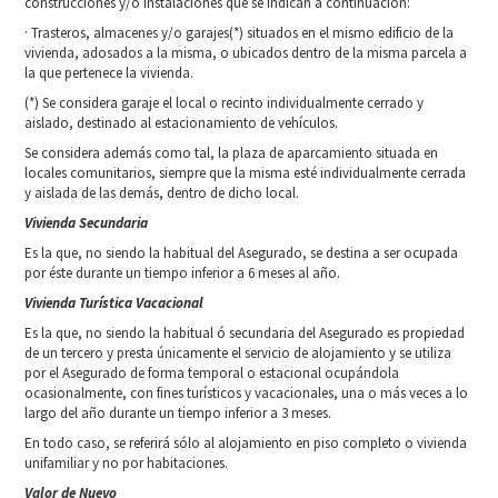
construcciones y/o instalaciones que se indican a continuación:
· Trasteros, almacenes y/o garajes(*) situados en el mismo edificio de la
vivienda, adosados a la misma, o ubicados dentro de la misma parcela a
la que pertenece la vivienda.
(*) Se considera garaje el local o recinto individualmente cerrado y
aislado, destinado al estacionamiento de vehículos.
Se considera además como tal, la plaza de aparcamiento situada en
locales comunitarios, siempre que la misma esté individualmente cerrada
y aislada de las demás, dentro de dicho local.
Vivienda Secundaria
Es la que, no siendo la habitual del Asegurado, se destina a ser ocupada
por éste durante un tiempo inferior a 6 meses al año.
Vivienda Turística Vacacional
Es la que, no siendo la habitual ó secundaria del Asegurado es propiedad
de un tercero y presta únicamente el servicio de alojamiento y se utiliza
por el Asegurado de forma temporal o estacional ocupándola
ocasionalmente, con fines turísticos y vacacionales, una o más veces a lo
largo del año durante un tiempo inferior a 3 meses.
En todo caso, se referirá sólo al alojamiento en piso completo o vivienda
unifamiliar y no por habitaciones.
Valor de Nuevo