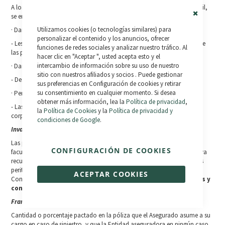
A los efectos de este contrato y de la cobertura de Responsabilidad Civil,
se entenderán por:
Close
Utilizamos cookies (o tecnologías similares) para
· Daños corporales:
Cookie
Bar
personalizar el contenido y los anuncios, ofrecer
- Lesión corporal, muerte o cualquier otro daño a la integridad física de
funciones de redes sociales y analizar nuestro tráfico. Al
las personas.
hacer clic en "Aceptar ", usted acepta esto y el
intercambio de información sobre su uso de nuestro
· Daños materiales:
sitio con nuestros afiliados y socios . Puede gestionar
- Destrucción, deterioro o pérdida de cosas o animales.
sus preferencias en Configuración de cookies y retirar
su consentimiento en cualquier momento. Si desea
· Perjuicios consecutivos:
obtener más información, lea la
Política de privacidad
,
- Las pérdidas económicas que son consecuencia directa de los daños
la
Política de Cookies
y la
Política de privacidad y
corporales o materiales sufridos por el reclamante de dicha pérdida.
condiciones de Google
.
Invalidez Permanente
Las pérdidas orgánicas, anatómicas o funcionales de los miembros y
CONFIGURACIÓN DE COOKIES
facultades que originen al Asegurado secuelas físicas irreversibles, y cuya
recuperación no se estime previsible de acuerdo con el dictamen de los
peritos médicos nombrados conforme al Artículo 104 de la Ley de
ACEPTAR COOKIES
Contrato de Seguro
, sin que sean de aplicación las definiciones y
conceptos de la
Ley General de la Seguridad Social.
Franquicia
Cantidad o porcentaje pactado en la póliza que el Asegurado asume a su
cargo en caso de siniestro, y que la Entidad aseguradora en ningún caso