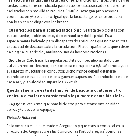
·
Triciclos para discapacitados ó no
: El triciclo es una bicicleta de tres
ruedas especialmente indicada para aquellos discapacitados o personas
declaradas con movilidad reducida (PMR) que tengan problemas de
coordinación y/o equilibrio. Igual que la bicicleta genérica se propulsa
con los pies y se dirige con los brazos.
·
Cuadriciclos para discapacitados ó no
: Se trata de bicicletas con
cuatro ruedas, doble asiento, doble manillar y doble pedal. Está
especialmente indicado para discapacitados psíquicos que no tienen total
capacidad de decisión sobre la circulación. El acompañante es quien debe
de dirigir el cuadriciclo, anulando una de las dos direcciones.
·
Bicicleta Eléctrica
: Es aquella bicicleta con pedaleo asistido que
utiliza un motor eléctrico, con potencia no superior a 0,5 kW como ayuda
al esfuerzo muscular del conductor. Dicho motor deberá detenerse
cuando se dé cualquiera de los siguientes supuestos: El conductor deja de
pedalear, y la velocidad supera los 25 km/h.
Quedan fuera de esta definición de bicicleta cualquier otro
vehículo a motor no considerado legalmente como bicicleta.
·
Jogger Bike
: Remolque para bicicletas para el transporte de niños,
perros y/o pequeño equipaje.
Vivienda Habitual
Es la vivienda en la que reside el Asegurado y que consta como tal en la
dirección del Asegurado en las Condiciones Particulares, así como las