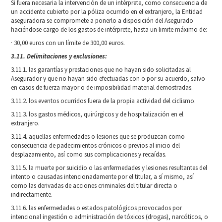
Si fuera necesaria la intervención de un intérprete, como consecuencia de
un accidente cubierto por la póliza ocurrido en el extranjero, la Entidad
aseguradora se compromete a ponerlo a disposición del Asegurado
haciéndose cargo de los gastos de intérprete, hasta un limite máximo de:
· 30,00 euros con un límite de 300,00 euros.
3.11. Delimitaciones y exclusiones:
3.11.1. las garantías y prestaciones que no hayan sido solicitadas al
Asegurador y que no hayan sido efectuadas con o por su acuerdo, salvo
en casos de fuerza mayor o de imposibilidad material demostradas.
3.11.2. los eventos ocurridos fuera de la propia actividad del ciclismo.
3.11.3. los gastos médicos, quirúrgicos y de hospitalización en el
extranjero.
3.11.4. aquellas enfermedades o lesiones que se produzcan como
consecuencia de padecimientos crónicos o previos al inicio del
desplazamiento, así como sus complicaciones y recaídas.
3.11.5. la muerte por suicidio o las enfermedades y lesiones resultantes del
intento o causadas intencionadamente por el titular, a sí mismo, así
como las derivadas de acciones criminales del titular directa o
indirectamente.
3.11.6. las enfermedades o estados patológicos provocados por
intencional ingestión o administración de tóxicos (drogas), narcóticos, o