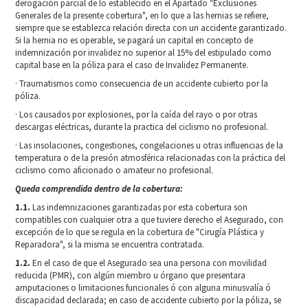
derogación parcial de lo establecido en el Apartado "Exclusiones
Generales de la presente cobertura", en lo que a las hernias se refiere,
siempre que se establezca relación directa con un accidente garantizado.
Si la hernia no es operable, se pagará un capital en concepto de
indemnización por invalidez no superior al 15% del estipulado como
capital base en la póliza para el caso de Invalidez Permanente.
· Traumatismos como consecuencia de un accidente cubierto por la
póliza.
· Los causados por explosiones, por la caída del rayo o por otras
descargas eléctricas, durante la practica del ciclismo no profesional.
· Las insolaciones, congestiones, congelaciones u otras influencias de la
temperatura o de la presión atmosférica relacionadas con la práctica del
ciclismo como aficionado o amateur no profesional.
Queda comprendida dentro de la cobertura:
1.1.
Las indemnizaciones garantizadas por esta cobertura son
compatibles con cualquier otra a que tuviere derecho el Asegurado, con
excepción de lo que se regula en la cobertura de "Cirugía Plástica y
Reparadora", si la misma se encuentra contratada.
1.2.
En el caso de que el Asegurado sea una persona con movilidad
reducida (PMR), con algún miembro u órgano que presentara
amputaciones o limitaciones funcionales ó con alguna minusvalía ó
discapacidad declarada; en caso de accidente cubierto por la póliza, se