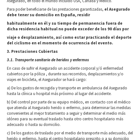
Asegurado, en todo el mundo incluido USA, Canadá y México.
Para poder beneficiarse de las prestaciones garantizadas,
el Asegurado
debe tener su domicilio en España, residir
habitualmente en él y su tiempo de permanencia fuera de
dicha residencia habitual no puede exceder de los 90 días por
viaje o desplazamiento, así como estar practicando el deporte
del ciclismo en el momento de ocurrencia del evento.
3. Prestaciones Cubiertas
3.1. Transporte sanitario de heridos y enfermos
En caso de sufrir el Asegurado un accidente corporal y/ó enfermedad
cubiertos por la póliza , durante sus recorridos, desplazamientos y/o
viajes en bicicleta, el Asegurador se hará cargo:
a) De los gastos de recogida y transporte en ambulancia del Asegurado
hasta la clínica u hospital más próximo al lugar del accidente.
b) Del control por parte de su equipo médico, en contacto con el médico
que atienda al Asegurado herido o enfermo, para determinar las medidas
convenientes al mejor tratamiento a seguir y determinar el medio más
idóneo para su eventual traslado hasta otro centro hospitalario más
adecuado o hasta su domicilio.
c) De los gastos de traslado por el medio de transporte más adecuado, del
herido o enfermo, hasta el centro hospitalario prescrito o a su domicilio