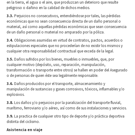
en la tierra, el agua o el aire, que produzcan un deterioro que resulte
peligroso o dañino en la calidad de dichos medios.
3.3.
Perjuicios no consecutivos, entendiéndose por tales, las pérdidas
económicas que no sean consecuencia directa de un daño personal o
material, así como aquellas pérdidas económicas que sean consecuencia
de un daño personal o material no amparado por la póliza.
3.4.
Obligaciones asumidas en virtud de contratos, pactos, acuerdos o
estipulaciones especiales que no procederían de no existir los mismos y
cualquier otra responsabilidad contractual que exceda de la legal.
3.5.
Daños sufridos por los bienes, muebles o inmuebles, que, por
cualquier motivo (depósito, uso, reparación, manipulación,
transformación o transporte entre otros) se hallen en poder del Asegurado
o de personas de quien éste sea legalmente responsable.
3.6.
Daños producidos por el transporte, almacenamiento y
manipulación de sustancias y gases corrosivos, tóxicos, inflamables y/o
explosivos.
3.8.
Los daños y/o perjuicios por la paralización del transporte fluvial,
marítimo, ferroviario y/o aéreo, así como de sus instalaciones y servicios.
3.9.
La practica de cualquier otro tipo de deporte y/o práctica deportiva
distinta del ciclismo.
Asistencia en viaje