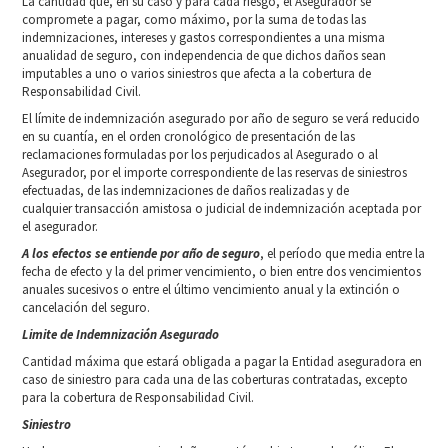
La cantidad que, en su caso y para cada riesgo, el Asegurador se
compromete a pagar, como máximo, por la suma de todas las
indemnizaciones, intereses y gastos correspondientes a una misma
anualidad de seguro, con independencia de que dichos daños sean
imputables a uno o varios siniestros que afecta a la cobertura de
Responsabilidad Civil.
El límite de indemnización asegurado por año de seguro se verá reducido
en su cuantía, en el orden cronológico de presentación de las
reclamaciones formuladas por los perjudicados al Asegurado o al
Asegurador, por el importe correspondiente de las reservas de siniestros
efectuadas, de las indemnizaciones de daños realizadas y de
cualquier transacción amistosa o judicial de indemnización aceptada por
el asegurador.
A los efectos se entiende por año de seguro
, el período que media entre la
fecha de efecto y la del primer vencimiento, o bien entre dos vencimientos
anuales sucesivos o entre el último vencimiento anual y la extinción o
cancelación del seguro.
Limite de Indemnización Asegurado
Cantidad máxima que estará obligada a pagar la Entidad aseguradora en
caso de siniestro para cada una de las coberturas contratadas, excepto
para la cobertura de Responsabilidad Civil.
Siniestro