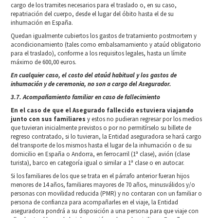
cargo de los tramites necesarios para el traslado o, en su caso,
repatriación del cuerpo, desde el lugar del óbito hasta el de su
inhumación en España.
Quedan igualmente cubiertos los gastos de tratamiento postmortem y
acondicionamiento (tales como embalsamamiento y ataúd obligatorio
para el traslado), conforme a los requisitos legales, hasta un límite
máximo de 600,00 euros.
En cualquier caso, el costo del ataúd habitual y los gastos de
inhumación y de ceremonia, no son a cargo del
Asegurador.
3.7. Acompañamiento familiar en caso de fallecimiento
En el caso de que el Asegurado fallecido estuviera viajando
junto con sus familiares
y estos no pudieran regresar por los medios
que tuvieran inicialmente previstos o por no permitírselo su billete de
regreso contratado, si lo tuvieran, la Entidad aseguradora se hará cargo
del transporte de los mismos hasta el lugar de la inhumación o de su
domicilio en España o Andorra, en ferrocarril (1ª clase), avión (clase
turista), barco en categoría igual o similar a 1ª clase o en autocar.
Si los familiares de los que se trata en el párrafo anterior fueran hijos
menores de 14 años, familiares mayores de 70 años, minusválidos y/o
personas con movilidad reducida (PMR) y no contaran con un familiar o
persona de confianza para acompañarles en el viaje, la Entidad
aseguradora pondrá a su disposición a una persona para que viaje con