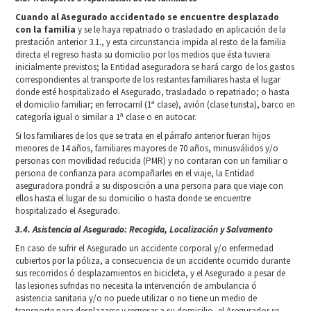
Cuando al Asegurado accidentado se encuentre desplazado
con la familia
y se le haya repatriado o trasladado en aplicación de la
prestación anterior 3.1., y esta circunstancia impida al resto de la familia
directa el regreso hasta su domicilio por los medios que ésta tuviera
inicialmente previstos; la Entidad aseguradora se hará cargo de los gastos
correspondientes al transporte de los restantes familiares hasta el lugar
donde esté hospitalizado el Asegurado, trasladado o repatriado; o hasta
el domicilio familiar; en ferrocarril (1ª clase), avión (clase turista), barco en
categoría igual o similar a 1ª clase o en autocar.
Si los familiares de los que se trata en el párrafo anterior fueran hijos
menores de 14 años, familiares mayores de 70 años, minusválidos y/o
personas con movilidad reducida (PMR) y no contaran con un familiar o
persona de confianza para acompañarles en el viaje, la Entidad
aseguradora pondrá a su disposición a una persona para que viaje con
ellos hasta el lugar de su domicilio o hasta donde se encuentre
hospitalizado el Asegurado.
3.4. Asistencia al Asegurado: Recogida, Localización y Salvamento
En caso de sufrir el Asegurado un accidente corporal y/o enfermedad
cubiertos por la póliza, a consecuencia de un accidente ocurrido durante
sus recorridos ó desplazamientos en bicicleta, y el Asegurado a pesar de
las lesiones sufridas no necesita la intervención de ambulancia ó
asistencia sanitaria y/o no puede utilizar o no tiene un medio de
transporte para desplazarse y regresar a su domicilio, el Asegurador se