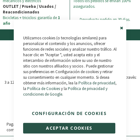
mecánicos y eléctricos
Todos los pedidos se envían 100%
OUTLET / Prueba / Usados /
assegurados.
Reacondicionados
Bicicletas + triciclos: garantía de
1
Devuelve tu pedido en 30 dias.
año
Financiación
Soporte
Close
Utilizamos cookies (o tecnologías similares) para
Cookie
Bar
personalizar el contenido y los anuncios, ofrecer
funciones de redes sociales y analizar nuestro tráfico. Al
hacer clic en "Aceptar ", usted acepta esto y el
intercambio de información sobre su uso de nuestro
+ Info
sitio con nuestros afiliados y socios . Puede gestionar
sus preferencias en Configuración de cookies y retirar
Consulta las
Preguntas
su consentimiento en cualquier momento. Si desea
Frecuentes
o contáctanos a través:
3 a 12 Meses, aprobación inmediata
obtener más información, lea la
Política de privacidad
,
(+34) 987 790 779
la
Política de Cookies
y la
Política de privacidad y
Bikelec LiveChat
condiciones de Google
.
+ Info
WhatsApp
CONFIGURACIÓN DE COOKIES
Paga en 3 plazos sin intereses tus
ACEPTAR COOKIES
compras de 30€ a 2.000€. 0% TAE.