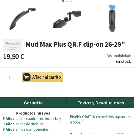
2
3
Mud Max Plus QR.F clip-on 26-29''
19,90 €
Disponibilidad:
En stock
Añadir al carrito
Garantia
Envíos y Devoluciones
Productos nuevos
ENVÍO GRATIS
en pedidos superiores
5 Años
en los cuadros de bicicleta y
a 500€. *
3 Años
en los de triciclos
3 Años
en los componentes