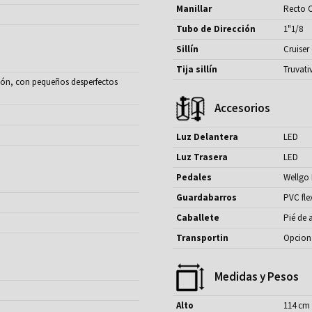
Manillar
Recto 
Tubo de Dirección
1"1/8
Sillín
Cruiser
Tija sillín
Truvat
ión, con pequeños desperfectos
Accesorios
Luz Delantera
LED
Luz Trasera
LED
Pedales
Wellgo 
Guardabarros
PVC fle
Caballete
Pié de
Transportin
Opcion
Medidas y Pesos
Alto
114 cm