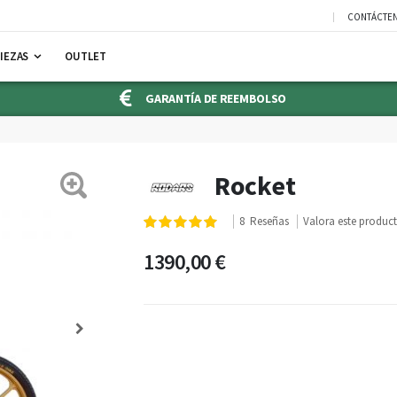
CONTÁCTE
IEZAS
OUTLET
GARANTÍA DE REEMBOLSO
Rocket
Valoración:
8
Reseñas
Valora este produc
100
100
% of
1390,00 €