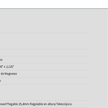
io
0" x 2,125"
 de Magnesio
o
head Plegable 25,4mm Regulable en altura/Telescópica