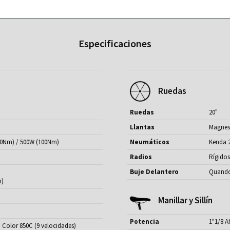
Especificaciones
Ruedas
Ruedas
20"
Llantas
Magnes
80Nm) / 500W (100Nm)
Neumáticos
Kenda 2
Radios
Rígidos
Buje Delantero
Quand
h)
Manillar y Sillín
Potencia
1"1/8 A
D Color 850C (9 velocidades)