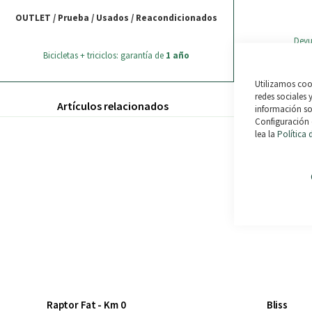
OUTLET / Prueba / Usados / Reacondicionados
Devu
Bicicletas + triciclos: garantía de
1 año
Utilizamos cook
redes sociales 
Artículos relacionados
información sob
Configuración 
lea la
Política 
Raptor Fat - Km 0
Bliss