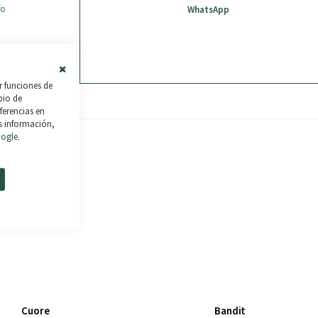
fo
WhatsApp
ses tus
% TAE.
Close
r funciones de
Cookie
mbio de
Bar
ferencias en
s información,
oogle
.
Cuore
Bandit