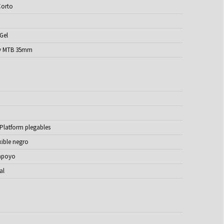
Corto
 Gel
iv MTB 35mm
Platform plegables
xible negro
 apoyo
al