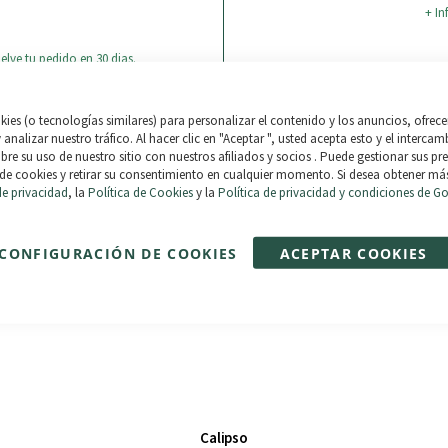
+ In
elve tu pedido en 30 dias.
Paga en 3 plazos sin intere
compras de 30€ a 2.000€. 0
ies (o tecnologías similares) para personalizar el contenido y los anuncios, ofrece
y analizar nuestro tráfico. Al hacer clic en "Aceptar ", usted acepta esto y el interca
re su uso de nuestro sitio con nuestros afiliados y socios . Puede gestionar sus pre
de cookies y retirar su consentimiento en cualquier momento. Si desea obtener má
de privacidad
, la
Política de Cookies
y la
Política de privacidad y condiciones de G
CONFIGURACIÓN DE COOKIES
ACEPTAR COOKIES
Calipso