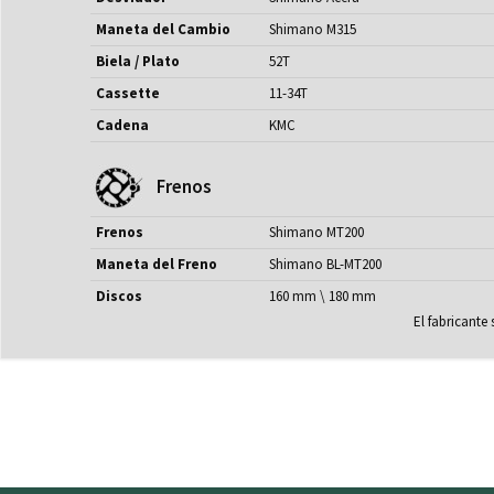
Maneta del Cambio
Shimano M315
Biela / Plato
52T
Cassette
11-34T
Cadena
KMC
Frenos
Frenos
Shimano MT200
Maneta del Freno
Shimano BL-MT200
Discos
160 mm \ 180 mm
El fabricante