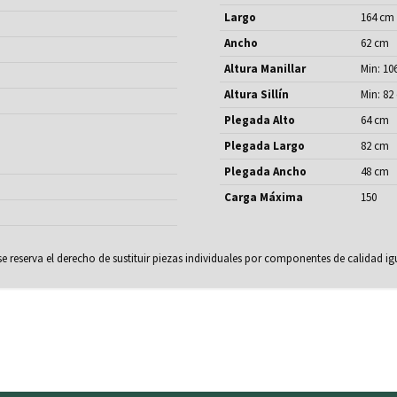
Largo
164 cm
Ancho
62 cm
Altura Manillar
Min: 10
Altura Sillín
Min: 82
Plegada Alto
64 cm
Plegada Largo
82 cm
Plegada Ancho
48 cm
Carga Máxima
150
 se reserva el derecho de sustituir piezas individuales por componentes de calidad igu