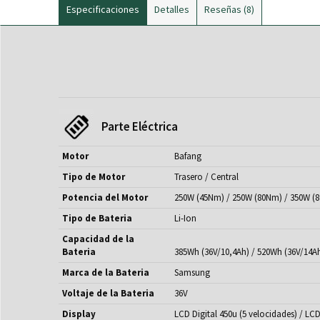
Especificaciones
Detalles
Reseñas
8
Parte Eléctrica
Motor
Bafang
Tipo de Motor
Trasero / Central
Potencia del Motor
250W (45Nm) / 250W (80Nm) / 350W (
Tipo de Bateria
Li-Ion
Capacidad de la
Bateria
385Wh (36V/10,4Ah) / 520Wh (36V/14A
Marca de la Bateria
Samsung
Voltaje de la Bateria
36V
Display
LCD Digital 450u (5 velocidades) / LC