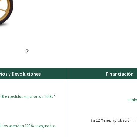
íos y Devoluciones
Financiación
IS
en pedidos superiores a 500€. *
+ Inf
3 a 12 Meses, aprobación i
didos se envían 100% assegurados.