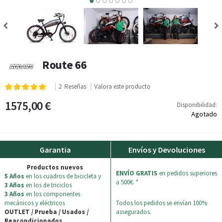
3
4
5
6
Route 66
Valoración:
2
Reseñas
Valora este producto
100
100
% of
1575,00 €
Disponibilidad:
Agotado
Garantia
Envíos y Devoluciones
Productos nuevos
ENVÍO GRATIS
en pedidos superiores
5 Años
en los cuadros de bicicleta y
a 500€. *
3 Años
en los de triciclos
3 Años
en los componentes
mecánicos y eléctricos
Todos los pedidos se envían 100%
OUTLET / Prueba / Usados /
assegurados.
Reacondicionados