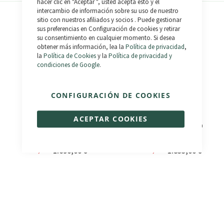
hacer clic en "Aceptar ", usted acepta esto y el
intercambio de información sobre su uso de nuestro
sitio con nuestros afiliados y socios . Puede gestionar
sus preferencias en Configuración de cookies y retirar
su consentimiento en cualquier momento. Si desea
obtener más información, lea la
Política de privacidad
,
la
Política de Cookies
y la
Política de privacidad y
condiciones de Google
.
CONFIGURACIÓN DE COOKIES
ACEPTAR COOKIES
El Camino
Bonneville 3.0 - Km 0
Valoración:
Valoración:
100%
100%
1.690,00 €
1.833,00 €
2.490,00 €
1.990,00 €