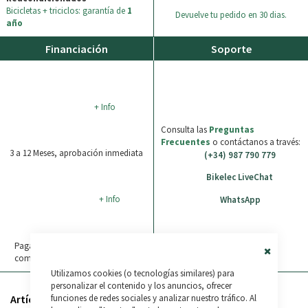
Bicicletas + triciclos: garantía de
1
Devuelve tu pedido en 30 dias.
año
Financiación
Soporte
+ Info
Consulta las
Preguntas
Frecuentes
o contáctanos a través:
3 a 12 Meses, aprobación inmediata
(+34) 987 790 779
Bikelec LiveChat
+ Info
WhatsApp
Paga en 3 plazos sin intereses tus
compras de 30€ a 2.000€. 0% TAE.
Close
Utilizamos cookies (o tecnologías similares) para
Cookie
Bar
personalizar el contenido y los anuncios, ofrecer
Artículos relacionados
funciones de redes sociales y analizar nuestro tráfico. Al