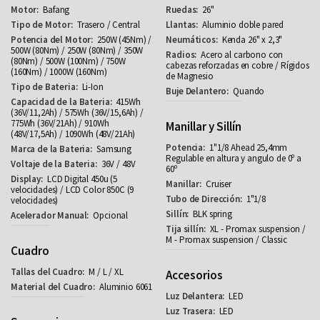
Bafang
26"
Trasero / Central
Aluminio doble pared
250W (45Nm) /
Kenda 26" x 2,3"
500W (80Nm) / 250W (80Nm) / 350W
Acero al carbono con
(80Nm) / 500W (100Nm) / 750W
cabezas reforzadas en cobre / Rígidos
(160Nm) / 1000W (160Nm)
de Magnesio
Li-Ion
Quando
415Wh
(36V/11,2Ah) / 575Wh (36V/15,6Ah) /
775Wh (36V/21Ah) / 910Wh
Manillar y Sillín
(48V/17,5Ah) / 1090Wh (48V/21Ah)
1"1/8 Ahead 25,4mm
Samsung
Regulable en altura y angulo de 0º a
36V / 48V
60º
LCD Digital 450u (5
Cruiser
velocidades) / LCD Color 850C (9
1"1/8
velocidades)
BLK spring
Opcional
XL - Promax suspension /
M - Promax suspension / Classic
Cuadro
M / L / XL
Accesorios
Aluminio 6061
LED
LED