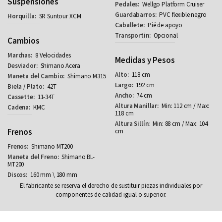
Suspensiones
Wellgo Platform Cruiser
PVC flexible negro
SR Suntour XCM
Pié de apoyo
Opcional
Cambios
8 Velocidades
Medidas y Pesos
Shimano Acera
118 cm
Shimano M315
192 cm
42T
74 cm
11-34T
Min: 112 cm / Max:
KMC
118 cm
Min: 88 cm / Max: 104
Frenos
cm
Shimano MT200
Shimano BL-
MT200
160 mm \ 180 mm
El fabricante se reserva el derecho de sustituir piezas individuales por
componentes de calidad igual o superior.