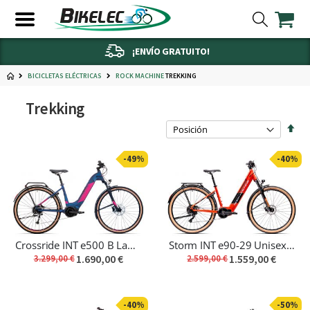
¡ENVÍO GRATUITO!
BICICLETAS ELÉCTRICAS
TREKKING
ROCK MACHINE
Trekking
Fijar
Dire
Des
-49%
-40%
Crossride INT e500 B Lady Touring
Storm INT e90-29 Unisex Touring
1.690,00 €
1.559,00 €
3.299,00 €
2.599,00 €
-40%
-50%