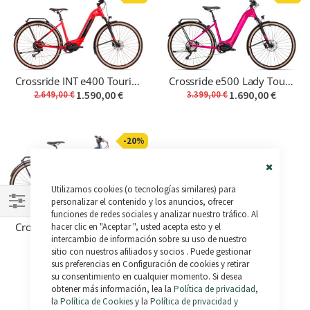
Crossride INT e400 Touring - Km 0
Crossride e500 Lady Touring
1.590,00 €
1.690,00 €
2.649,00 €
3.399,00 €
-20%
Close
Utilizamos cookies (o tecnologías similares) para
Cookie
Bar
personalizar el contenido y los anuncios, ofrecer
funciones de redes sociales y analizar nuestro tráfico. Al
Comprar
hacer clic en "Aceptar ", usted acepta esto y el
Crossride INT e400 B Lady Touring
por
intercambio de información sobre su uso de nuestro
2.599,20 €
3.249,00 €
sitio con nuestros afiliados y socios . Puede gestionar
Agotado
sus preferencias en Configuración de cookies y retirar
su consentimiento en cualquier momento. Si desea
obtener más información, lea la
Política de privacidad
,
la
Política de Cookies
y la
Política de privacidad y