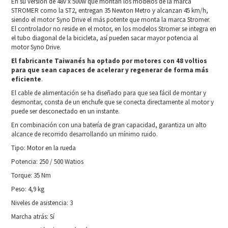
En su versión de 48v x 500w que montan los modelos de la marca
STROMER como la ST2, entregan 35 Newton Metro y alcanzan 45 km/h,
siendo el motor Syno Drive el más potente que monta la marca Stromer.
El controlador no reside en el motor, en los modelos Stromer se integra en
el tubo diagonal de la bicicleta, así pueden sacar mayor potencia al
motor Syno Drive.
El fabricante Taiwanés ha optado por motores con 48 voltios
para que sean capaces de acelerar y regenerar de forma más
eficiente
.
El cable de alimentación se ha diseñado para que sea fácil de montar y
desmontar, consta de un enchufe que se conecta directamente al motor y
puede ser desconectado en un instante.
En combinación con una batería de gran capacidad, garantiza un alto
alcance de recorrido desarrollando un mínimo ruido.
Tipo: Motor en la rueda
Potencia: 250 / 500 Watios
Torque: 35 Nm
Peso: 4,9 kg
Niveles de asistencia: 3
Marcha atrás: Sí