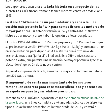
Los Japoneses tienen una
dilatada historia en el negocio de las
bicicletas eléctricas
. Yamaha fabrica motores centrales desde el año
1993.
En el año
2014 Yamaha da un paso adelante y saca a la luz su
versión más potente la PW-X para competir con los motores de
mayor potencia
. Su anterior versión la PW ya entregaba 70 Newton
Metro de par motor y presentaban la opción de llevar dos platos.
El motor PW-X del 2016 es un 13% más pequeño y un 11% más ligero que
su predecesor la versión PW (PW - 3,4 kg / PW-X - 3,1 kg) y aumentaron un
nivel de asistencia para dejarlo en 4. En 2017 se prevé otro nivel de
asistencia más para fijar la cifra final en 5. Este último nivel será solo
potencia extra, que permita una liberación de mayor potencia gracias al
efecto de refrigeración de la nueva versión.
Siguiendo los pasos de Bosch, Yamaha ha mejorado también su batería
con 500 Watios hora.
El argumento de venta más importante de los motores
Yamaha, en concreto para este motor silencioso y potente es
su rápida respuesta y su relativo precio bajo
.
Yamaha tiene su máximo exponente en las
bicicletas eléctricas Haibike de
la serie Sduro
, una linea completa de 40 unidades eléctricas de diferentes
tipos que ya fué una sensación en la temporada del 2016 y volverá a