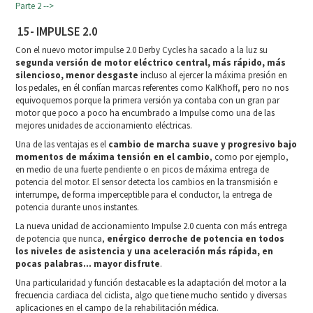
Parte 2 -->
15- IMPULSE 2.0
Con el nuevo motor impulse 2.0 Derby Cycles ha sacado a la luz su
segunda versión de motor eléctrico central, más rápido, más
silencioso, menor desgaste
incluso al ejercer la máxima presión en
los pedales, en él confían marcas referentes como KalKhoff, pero no nos
equivoquemos porque la primera versión ya contaba con un gran par
motor que poco a poco ha encumbrado a Impulse como una de las
mejores unidades de accionamiento eléctricas.
Una de las ventajas es el
cambio de marcha suave y progresivo bajo
momentos de máxima tensión en el cambio
, como por ejemplo,
en medio de una fuerte pendiente o en picos de máxima entrega de
potencia del motor. El sensor detecta los cambios en la transmisión e
interrumpe, de forma imperceptible para el conductor, la entrega de
potencia durante unos instantes.
La nueva unidad de accionamiento Impulse 2.0 cuenta con más entrega
de potencia que nunca,
enérgico derroche de potencia en todos
los niveles de asistencia y una aceleración más rápida, en
pocas palabras... mayor disfrute
.
Una particularidad y función destacable es la adaptación del motor a la
frecuencia cardiaca del ciclista, algo que tiene mucho sentido y diversas
aplicaciones en el campo de la rehabilitación médica.