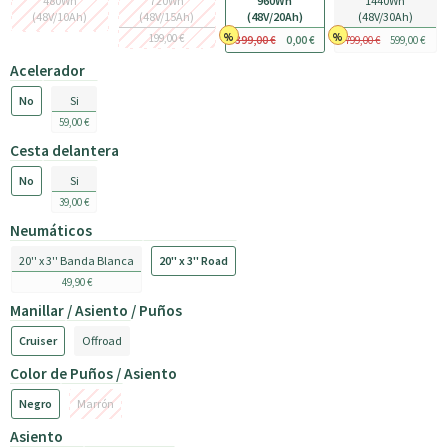
480Wh
720Wh
960Wh
1440Wh
(48V/10Ah)
(48V/15Ah)
(48V/20Ah)
(48V/30Ah)
199,00 €
399,00 €
0,00 €
799,00 €
599,00 €
Acelerador
No
Si
59,00 €
Cesta delantera
No
Si
39,00 €
Neumáticos
20'' x 3'' Banda Blanca
20'' x 3'' Road
49,90 €
Manillar / Asiento / Puños
Cruiser
Offroad
Color de Puños / Asiento
Negro
Marrón
Asiento