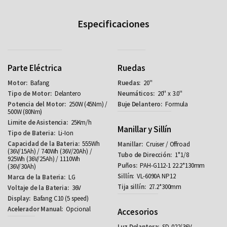
Especificaciones
Parte Eléctrica
Ruedas
Bafang
20''
Delantero
20'' x 3.0''
250W (45Nm) /
Formula
500W (80Nm)
25Km/h
Manillar y Sillín
Li-Ion
555Wh
Cruiser / Offroad
(36V/15Ah) / 740Wh (36V/20Ah) /
1''1/8
925Wh (36V/25Ah) / 1110Wh
PAH-G112-1 22.2*130mm
(36V/30Ah)
VL-6090A NP12
LG
27.2*300mm
36V
Bafang C10 (5 speed)
Opcional
Accesorios
SD-022/36V