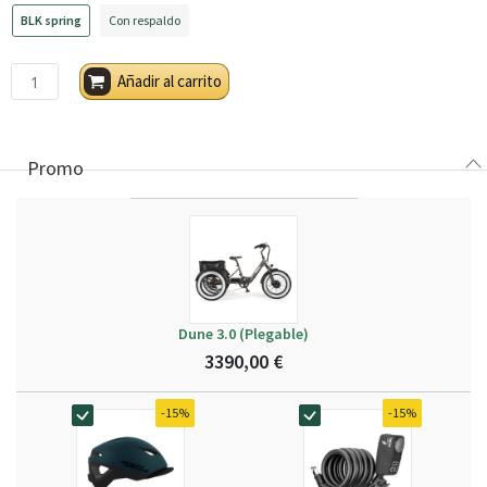
BLK spring
Con respaldo
Añadir al carrito
Promo
Dune 3.0 (Plegable)
3390,00 €
-15%
-15%