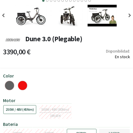
6
7
8
9
10
11
12
Dune 3.0 (Plegable)
3390,00 €
Disponibilidad:
En stock
Color
Motor
250W / 48V (45Nm)
500W / 48V (80Nm)
199,00 €
Bateria