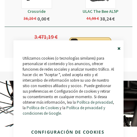
Crossride
ULAC The Bee AL5P
0,00 €
38,24 €
36,20 €
44,99 €
3.471,19 €
Añadir al carrito
3.459,01 €
Close
Utilizamos cookies (o tecnologías similares) para
Cookie
Bar
personalizar el contenido y los anuncios, ofrecer
funciones de redes sociales y analizar nuestro tráfico. Al
hacer clic en "Aceptar ", usted acepta esto y el
intercambio de información sobre su uso de nuestro
sitio con nuestros afiliados y socios . Puede gestionar
sus preferencias en Configuración de cookies y retirar
su consentimiento en cualquier momento. Si desea
obtener más información, lea la
Política de privacidad
,
la
Política de Cookies
y la
Política de privacidad y
condiciones de Google
.
CONFIGURACIÓN DE COOKIES
Motor Bafang
Batería Extraíble