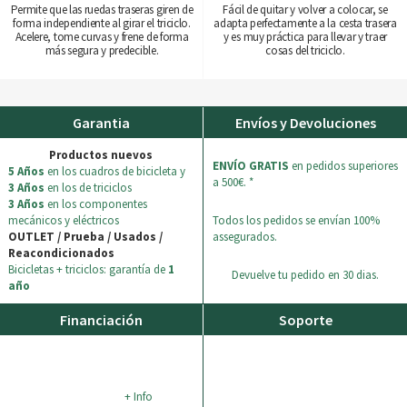
Permite que las ruedas traseras giren de
Fácil de quitar y volver a colocar, se
forma independiente al girar el triciclo.
adapta perfectamente a la cesta trasera
Acelere, tome curvas y frene de forma
y es muy práctica para llevar y traer
más segura y predecible.
cosas del triciclo.
Garantia
Envíos y Devoluciones
Productos nuevos
ENVÍO GRATIS
en pedidos superiores
5 Años
en los cuadros de bicicleta y
a 500€. *
3 Años
en los de triciclos
3 Años
en los componentes
mecánicos y eléctricos
Todos los pedidos se envían 100%
OUTLET / Prueba / Usados /
assegurados.
Reacondicionados
Bicicletas + triciclos: garantía de
1
Devuelve tu pedido en 30 dias.
año
Financiación
Soporte
+ Info