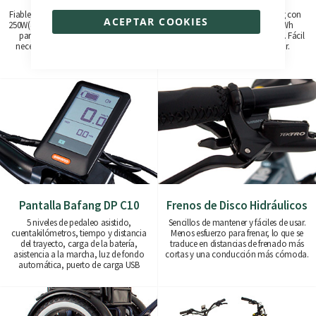
Fiable, eficiente y potente. Versiones de
Fabricada con celdas Samsung con
ACEPTAR COOKIES
250W(45Nm) y 500W(80Nm) disponibles
capacidades que van de 370Wh
para proporcionarte la asistencia
(36V/10Ah) a 1100Wh (36V/30Ah). Fácil
necesaria para una conducción sin
de quitar o cargar en el lugar.
esfuerzo.
Pantalla Bafang DP C10
Frenos de Disco Hidráulicos
5 niveles de pedaleo asistido,
Sencillos de mantener y fáciles de usar.
cuentakilómetros, tiempo y distancia
Menos esfuerzo para frenar, lo que se
del trayecto, carga de la batería,
traduce en distancias de frenado más
asistencia a la marcha, luz de fondo
cortas y una conducción más cómoda.
automática, puerto de carga USB