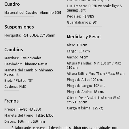
Cuadro
D-05D w/ brake light &
turning light
Aluminio 6061
F178 BS
20''
Suspensiones
RST GUIDE 20'' 80mm
Medidas y Pesos
110 cm
Cambios
184 cm
74 cm
8 Velocidades
Min: 100 cm / Max:
Shimano Nexus
110 cm
Shimano
Min: 76 cm / Max: 92 cm
Revoshift
100 cm.
48T
102 cm.
KMC
86 cm.
Rear Basket: L 48 cm x W 40
Frenos
cm x H 22 cm
175 kg.
Tektro HD E350
Tektro E350
160 mm \ 160 mm
El fabricante se reserva el derecho de sustituir piezas individuales por