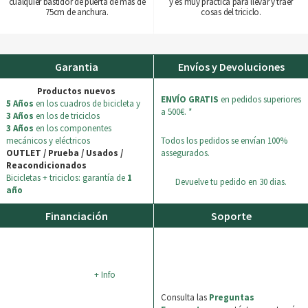
cualquier bastidor de puerta de más de
y es muy práctica para llevar y traer
75cm de anchura.
cosas del triciclo.
Garantia
Envíos y Devoluciones
Productos nuevos
ENVÍO GRATIS
en pedidos superiores
5 Años
en los cuadros de bicicleta y
a 500€. *
3 Años
en los de triciclos
3 Años
en los componentes
mecánicos y eléctricos
Todos los pedidos se envían 100%
OUTLET / Prueba / Usados /
assegurados.
Reacondicionados
Bicicletas + triciclos: garantía de
1
Devuelve tu pedido en 30 dias.
año
Financiación
Soporte
+ Info
Consulta las
Preguntas