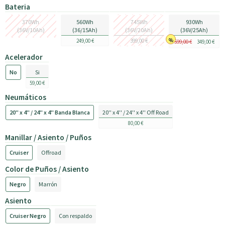
Bateria
370Wh
560Wh
745Wh
930Wh
(36V/10Ah)
(36/15Ah)
(36V/20Ah)
(36V/25Ah)
249,00 €
399,00 €
599,00 €
349,00 €
Acelerador
No
Si
59,00 €
Neumáticos
20'' x 4'' / 24'' x 4'' Banda Blanca
20'' x 4'' / 24'' x 4'' Off Road
80,00 €
Manillar / Asiento / Puños
Cruiser
Offroad
Color de Puños / Asiento
Negro
Marrón
Asiento
Cruiser Negro
Con respaldo