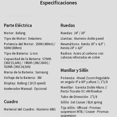
Especificaciones
Parte Eléctrica
Ruedas
Bafang
24" / 20"
Delantero
Aluminio doble pared
250W (45Nm) /
Kenda 20" x 4,0" \
500W (80Nm)
Kenda 24" x 4,0"
Li-Ion
Acero al carbono con
cabezas reforzadas en cobre
575Wh
(36V/15,6Ah) / 745Wh (36V/20Ah) /
910Wh (36V/24,5Ah)
Manillar y Sillín
Samsung
36V
Ahead Zoom Regulable
en angulo 0º a 60º y altura \\ 1"1/8
Bafang C10 (5 speed)
Gaviota Doble Altura //
Opcional
Recto Truvativ XC-AM Riserbar
1"1/8
Cuadro
Gel Cruiser / BLK spring
Offroad - Promax
Aluminio 6061
suspension MTB / Cruiser - Promax
suspension