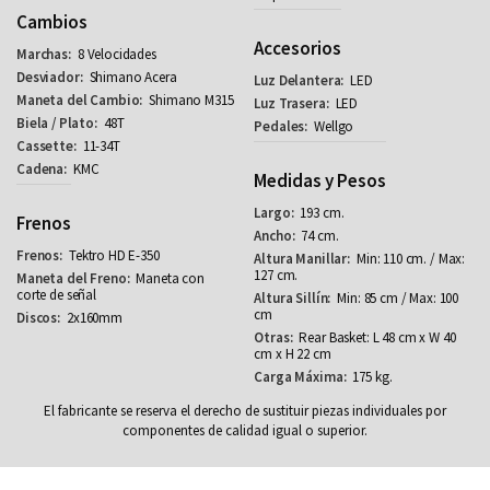
Cambios
Accesorios
8 Velocidades
Shimano Acera
LED
Shimano M315
LED
48T
Wellgo
11-34T
KMC
Medidas y Pesos
193 cm.
Frenos
74 cm.
Tektro HD E-350
Min: 110 cm. / Max:
127 cm.
Maneta con
corte de señal
Min: 85 cm / Max: 100
cm
2x160mm
Rear Basket: L 48 cm x W 40
cm x H 22 cm
175 kg.
El fabricante se reserva el derecho de sustituir piezas individuales por
componentes de calidad igual o superior.