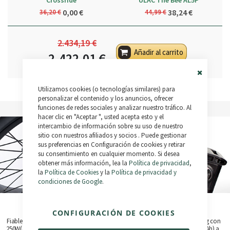
Crossride
ULAC The Bee AL5P
0,00 €
38,24 €
36,20 €
44,99 €
2.434,19 €
Añadir al carrito
2.422,01 €
Close
Utilizamos cookies (o tecnologías similares) para
Cookie
Bar
personalizar el contenido y los anuncios, ofrecer
funciones de redes sociales y analizar nuestro tráfico. Al
hacer clic en "Aceptar ", usted acepta esto y el
intercambio de información sobre su uso de nuestro
sitio con nuestros afiliados y socios . Puede gestionar
sus preferencias en Configuración de cookies y retirar
su consentimiento en cualquier momento. Si desea
obtener más información, lea la
Política de privacidad
,
la
Política de Cookies
y la
Política de privacidad y
condiciones de Google
.
Motor Bafang
Batería Extraíble
CONFIGURACIÓN DE COOKIES
Fiable, eficiente y potente. Versiones de
Fabricadas con celdas Samsung con
250W(45Nm) y 500W(80Nm) disponibles
capacidades de 370Wh (36V/10Ah) a