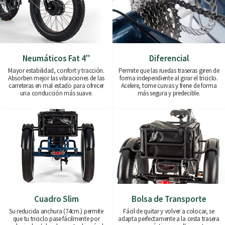
Neumáticos Fat 4''
Diferencial
Mayor estabilidad, confort y tracción.
Permite que las ruedas traseras giren de
Absorben mejor las vibraciones de las
forma independiente al girar el triciclo.
carreteras en mal estado para ofrecer
Acelere, tome curvas y frene de forma
una conducción más suave.
más segura y predecible.
Cuadro Slim
Bolsa de Transporte
Su reducida anchura (74cm.) permite
Fácil de quitar y volver a colocar, se
que tu triciclo pase fácilmente por
adapta perfectamente a la cesta trasera