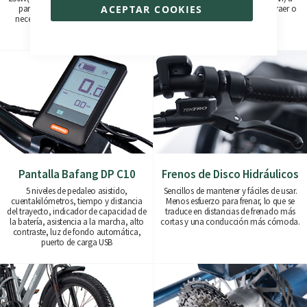
ACEPTAR COOKIES
para proporcionarte la asistencia
925Wh (36V/25Ah). Fáciles de extraer o
necesaria para una conducción sin
cargar in situ.
esfuerzo.
Pantalla Bafang DP C10
Frenos de Disco Hidráulicos
5 niveles de pedaleo asistido,
Sencillos de mantener y fáciles de usar.
cuentakilómetros, tiempo y distancia
Menos esfuerzo para frenar, lo que se
del trayecto, indicador de capacidad de
traduce en distancias de frenado más
la batería, asistencia a la marcha, alto
cortas y una conducción más cómoda.
contraste, luz de fondo automática,
puerto de carga USB