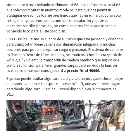
Monta unos frenos hidráulicos Shimano M355, algo inferiores a los M366
que solemos montar en nuestros modelos, pero que nos permiten
atestiguar que son de los mejores frenos que hay en el mercado, no solo
entregan mejores sensaciones sino que su instalación y ajuste es
realmente sencillo y práctico, no como en otros frenos que te acabas
volviendo loco para ajuste todo bien.
El FELT Brühaul tiene un cuadro de aluminio que esta pensado y diseñado
para transportar! Viene de serie con iluminación integrada, y muchas
opciones para poder transportar carga ó personas. El sistema de cambios
es Shimano Deore de 10 velocidades, neumáticos Schwalbe crazy bob de
24" x 2,35" y un amplio transportín de madera bamboo que seguro que
cumple su función para llevar grandes cargas pero sin duda la función
estética esta más que conseguida.
Su precio final 4999€.
El precio puede resultar algo caro pero y si te decimos que incluso incluye
un dispositivo para el transporte de cerveza? ...Sí, aún así también sigue
pareciendo algo caro. El Brühaul estará disponible en la primavera de
2015.