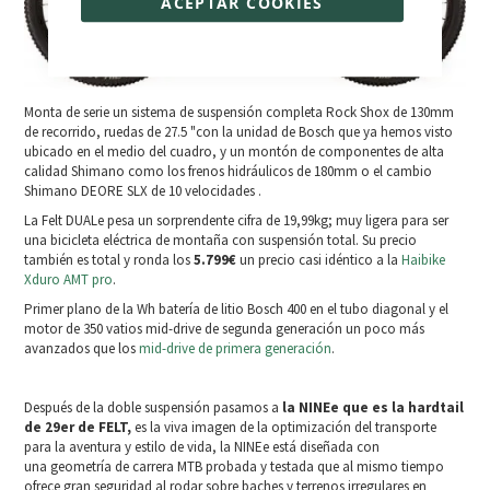
ACEPTAR COOKIES
Monta de serie un sistema de suspensión completa Rock Shox de 130mm
de recorrido, ruedas de 27.5 "con la unidad de Bosch que ya hemos visto
ubicado en el medio del cuadro, y un montón de componentes de alta
calidad Shimano como los frenos hidráulicos de 180mm o el cambio
Shimano DEORE SLX de 10 velocidades .
La Felt DUALe pesa un sorprendente cifra de 19,99kg; muy ligera para ser
una bicicleta eléctrica de montaña con suspensión total. Su precio
también es total y ronda los
5.799€
un precio casi idéntico a la
Haibike
Xduro AMT pro
.
Primer plano de la Wh batería de litio Bosch 400 en el tubo diagonal y el
motor de 350 vatios mid-drive de segunda generación un poco más
avanzados que los
mid-drive de primera generación
.
Después de la doble suspensión pasamos a
la NINEe que es la hardtail
de 29er de FELT,
es la viva imagen de la optimización del transporte
para la aventura y estilo de vida, la NINEe está diseñada con
una geometría de carrera MTB probada y testada que al mismo tiempo
ofrece gran seguridad al rodar sobre baches y terrenos irregulares en