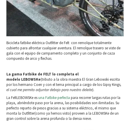
Bicicleta fatbike eléctrica Outfitter de Felt con remolque totalmente
cubierto para afrontar cualquier aventura. El remolque trasero se viste de
gala con el equipo de campamento completo y un conjunto de caza
compuesto de arco y flechas.
La gama Fatbike de FELT lo completa el
modelo LEBOWSKe
(tributo a la obra maestra El Gran Lebowski escrita
por los hermano Coen y con el tema principal a cargo de los Gipsy Kings
,
el cual me permito adjuntar debajo para nuestro deleite
).
La FeltLEBOWSKe es
una Fatbike perfecta
para recorrer largas rutas por la
playa, abriéndote paso por la arena, las posibilidades son ilimitadas. Su
perfecto reparto de pesos gracias a su sistema eléctrico, el mismo que
monta la Outfitter(como ya hemos visto) proveen a la LEBOWSKe de un
gran control sobre la arena profunda o la densa nieve.