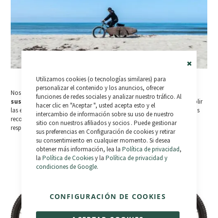
Close
Utilizamos cookies (o tecnologías similares) para
Cookie
Bar
personalizar el contenido y los anuncios, ofrecer
Nos ponemos serios y pasamos al
modelo de montaña de doble
funciones de redes sociales y analizar nuestro tráfico. Al
suspensión DUALe
de Felt, cuadro y geometría a medida para cumplir
hacer clic en "Aceptar ", usted acepta esto y el
las especificaciones que una bicicleta de trail debe tener permitiéndonos
intercambio de información sobre su uso de nuestro
recorrer la montaña más rápido y más seguros, la DUALe de FELT es la
sitio con nuestros afiliados y socios . Puede gestionar
respuesta.
sus preferencias en Configuración de cookies y retirar
su consentimiento en cualquier momento. Si desea
obtener más información, lea la
Política de privacidad
,
la
Política de Cookies
y la
Política de privacidad y
condiciones de Google
.
CONFIGURACIÓN DE COOKIES