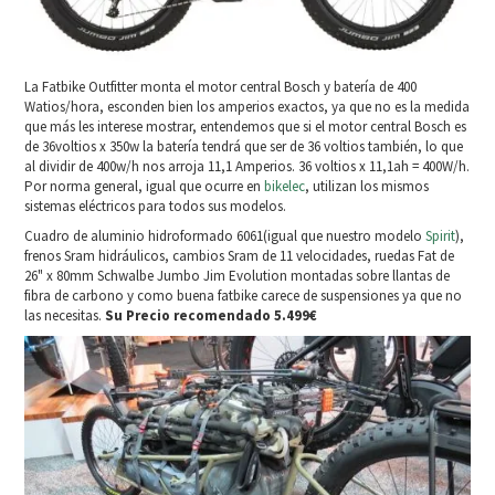
La Fatbike Outfitter monta el motor central Bosch y batería de 400
Watios/hora, esconden bien los amperios exactos, ya que no es la medida
que más les interese mostrar, entendemos que si el motor central Bosch es
de 36voltios x 350w la batería tendrá que ser de 36 voltios también, lo que
al dividir de 400w/h nos arroja 11,1 Amperios. 36 voltios x 11,1ah = 400W/h.
Por norma general, igual que ocurre en
bikelec
, utilizan los mismos
sistemas eléctricos para todos sus modelos.
Cuadro de aluminio hidroformado 6061(igual que nuestro modelo
Spirit
),
frenos Sram hidráulicos, cambios Sram de 11 velocidades, ruedas Fat de
26" x 80mm Schwalbe Jumbo Jim Evolution montadas sobre llantas de
fibra de carbono y como buena fatbike carece de suspensiones ya que no
las necesitas.
Su Precio recomendado 5.499€